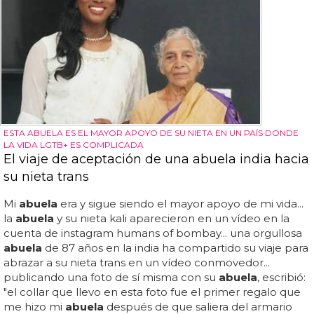
ESTA ABUELA ES EL MAYOR APOYO DE SU NIETA EN UN PAÍS DONDE
LA VIDA LGTB+ ES COMPLICADA
El viaje de aceptación de una abuela india hacia
su nieta trans
Mi
abuela
era y sigue siendo el mayor apoyo de mi vida...
la
abuela
y su nieta kali aparecieron en un vídeo en la
cuenta de instagram humans of bombay... una orgullosa
abuela
de 87 años en la india ha compartido su viaje para
abrazar a su nieta trans en un vídeo conmovedor...
publicando una foto de sí misma con su
abuela
, escribió:
"el collar que llevo en esta foto fue el primer regalo que
me hizo mi
abuela
después de que saliera del armario