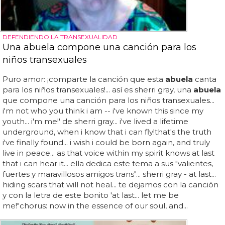
DEFENDIENDO LA TRANSEXUALIDAD
Una abuela compone una canción para los
niños transexuales
Puro amor: ¡comparte la canción que esta
abuela
canta
para los niños transexuales!... así es sherri gray, una
abuela
que compone una canción para los niños transexuales...
i'm not who you think i am -- i've known this since my
youth... i'm me!' de sherri gray... i've lived a lifetime
underground, when i know that i can fly!that's the truth
i've finally found... i wish i could be born again, and truly
live in peace... as that voice within my spirit knows at last
that i can hear it... ella dedica este tema a sus "valientes,
fuertes y maravillosos amigos trans"... sherri gray - at last...
hiding scars that will not heal... te dejamos con la canción
y con la letra de este bonito 'at last... let me be
me!"chorus: now in the essence of our soul, and...