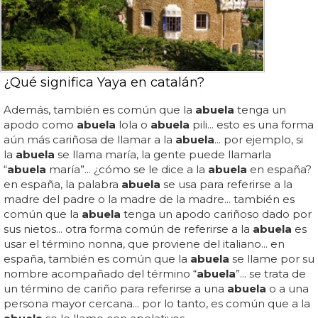
¿Qué significa Yaya en catalán?
Además, también es común que la
abuela
tenga un
apodo como
abuela
lola o
abuela
pili... esto es una forma
aún más cariñosa de llamar a la
abuela
... por ejemplo, si
la
abuela
se llama maría, la gente puede llamarla
“
abuela
maría”... ¿cómo se le dice a la
abuela
en españa?
en españa, la palabra
abuela
se usa para referirse a la
madre del padre o la madre de la madre... también es
común que la
abuela
tenga un apodo cariñoso dado por
sus nietos... otra forma común de referirse a la
abuela
es
usar el término nonna, que proviene del italiano... en
españa, también es común que la
abuela
se llame por su
nombre acompañado del término “
abuela
”... se trata de
un término de cariño para referirse a una
abuela
o a una
persona mayor cercana... por lo tanto, es común que a la