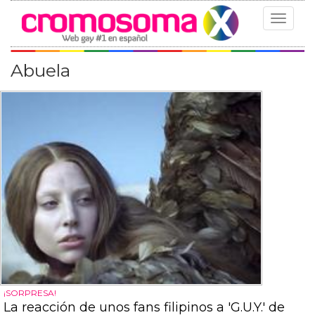
Toggle
navigat
Abuela
¡SORPRESA!
La reacción de unos fans filipinos a 'G.U.Y.' de