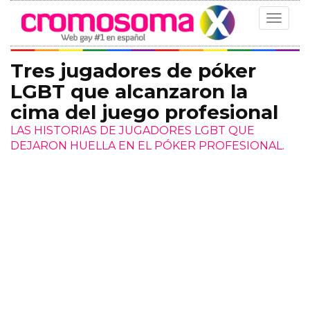
Toggle
navigat
Tres jugadores de póker
LGBT que alcanzaron la
cima del juego profesional
LAS HISTORIAS DE JUGADORES LGBT QUE
DEJARON HUELLA EN EL PÓKER PROFESIONAL.