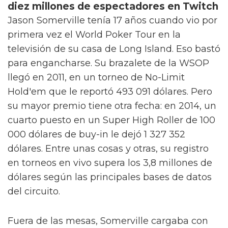
diez millones de espectadores en Twitch
Jason Somerville tenía 17 años cuando vio por
primera vez el World Poker Tour en la
televisión de su casa de Long Island. Eso bastó
para engancharse. Su brazalete de la WSOP
llegó en 2011, en un torneo de No-Limit
Hold'em que le reportó 493 091 dólares. Pero
su mayor premio tiene otra fecha: en 2014, un
cuarto puesto en un Super High Roller de 100
000 dólares de buy-in le dejó 1 327 352
dólares. Entre unas cosas y otras, su registro
en torneos en vivo supera los 3,8 millones de
dólares según las principales bases de datos
del circuito.
Fuera de las mesas, Somerville cargaba con