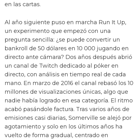
en las cartas.
Al año siguiente puso en marcha Run It Up,
un experimento que empezó con una
pregunta sencilla: ¿se puede convertir un
bankroll de 50 dólares en 10 000 jugando en
directo ante cámara? Dos años después abrió
un canal de Twitch dedicado al póker en
directo, con análisis en tiempo real de cada
mano. En marzo de 2016 el canal rebasó los 10
millones de visualizaciones únicas, algo que
nadie había logrado en esa categoría. El ritmo
acabó pasándole factura. Tras varios años de
emisiones casi diarias, Somerville se alejó por
agotamiento y solo en los últimos años ha
vuelto de forma gradual, centrado en