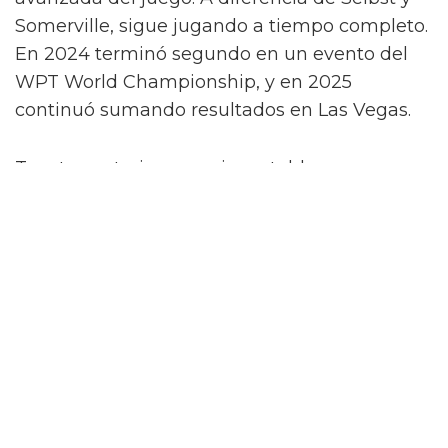
Somerville, sigue jugando a tiempo completo.
En 2024 terminó segundo en un evento del
WPT World Championship, y en 2025
continuó sumando resultados en Las Vegas.
Tres trayectorias, un mismo tablero
Selbst, Somerville y Laplante llegaron a la élite
por caminos distintos y en momentos
diferentes. Lo que comparten es un registro
de resultados en los torneos más duros del
calendario y la decisión de no esconder
quiénes son mientras lo conseguían. En el
póker, la identidad personal no altera las
probabilidades matemáticas. Sí cambia, poco