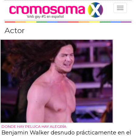
Toggle
navigat
Actor
DONDE HAY PELUCA HAY ALEGRÍA
Benjamin Walker desnudo prácticamente en el