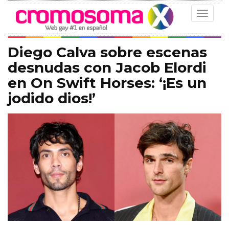
Toggle
navigat
Diego Calva sobre escenas
desnudas con Jacob Elordi
en On Swift Horses: ‘¡Es un
jodido dios!’