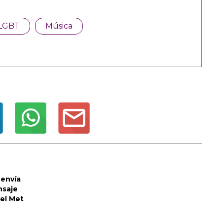
LGBT
Música
envía
nsaje
del Met