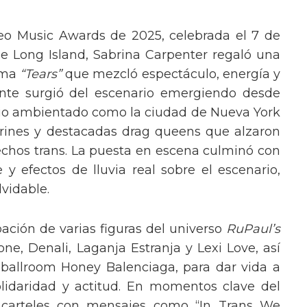
eo Music Awards de 2025, celebrada el 7 de
e Long Island, Sabrina Carpenter regaló una
ema
“Tears”
que mezcló espectáculo, energía y
tante surgió del escenario emergiendo desde
ario ambientado como la ciudad de Nueva York
rines y destacadas drag queens que alzaron
echos trans. La puesta en escena culminó con
y efectos de lluvia real sobre el escenario,
vidable.
pación de varias figuras del universo
RuPaul’s
, Denali, Laganja Estranja y Lexi Love, así
 ballroom Honey Balenciaga, para dar vida a
lidaridad y actitud. En momentos clave del
n carteles con mensajes como “In Trans We