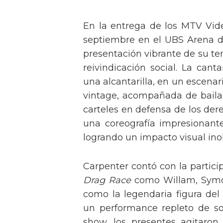
En la entrega de los MTV Vid
septiembre en el UBS Arena d
presentación vibrante de su t
reivindicación social. La can
una alcantarilla, en un escen
vintage, acompañada de baila
carteles en defensa de los der
una coreografía impresionante 
logrando un impacto visual inol
Carpenter contó con la partici
Drag Race
como Willam, Symone
como la legendaria figura del
un performance repleto de so
show, los presentes agitaro