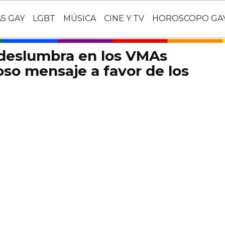
AS GAY
LGBT
MÚSICA
CINE Y TV
HOROSCOPO GA
 deslumbra en los VMAs
so mensaje a favor de los