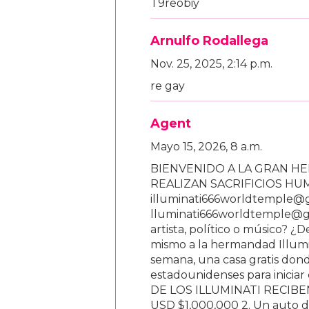
T9reobiy
Arnulfo Rodallega
Nov. 25, 2025, 2:14 p.m.
re gay
Agent
Mayo 15, 2026, 8 a.m.
BIENVENIDO A LA GRAN HE
REALIZAN SACRIFICIOS H
illuminati666worldtemple@
lluminati666worldtemple@gm
artista, político o músico? ¿
mismo a la hermandad Illumi
semana, una casa gratis donde
estadounidenses para inici
DE LOS ILLUMINATI RECIBEN 
USD $1,000,000 2. Un auto d