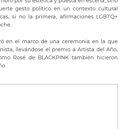
mbró por su estética y puesta en escena, sino
erte gesto político en un contexto cultural
ocas, si no la primera, afirmaciones LGBTQ+
oche.
izó en el marco de una ceremonia en la que
ista, llevándose el premio a Artista del Año,
 como Rosé de BLACKPINK también hicieron
ño.