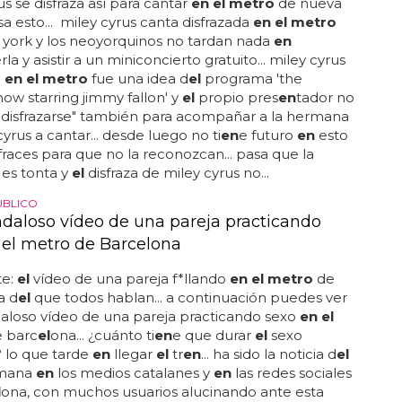
us se disfraza así para cantar
en el metro
de nueva
sa esto... miley cyrus canta disfrazada
en el metro
 york y los neoyorquinos no tardan nada
en
a y asistir a un miniconcierto gratuito... miley cyrus
o
en el metro
fue una idea d
el
programa 'the
how starring jimmy fallon' y
el
propio pres
en
tador no
disfrazarse" también para acompañar a la hermana
yrus a cantar... desde luego no ti
en
e futuro
en
esto
sfraces para que no la reconozcan... pasa que la
 es tonta y
el
disfraza de miley cyrus no...
ÚBLICO
ndaloso vídeo de una pareja practicando
 el metro de Barcelona
te:
el
vídeo de una pareja f*llando
en el metro
de
a d
el
que todos hablan... a continuación puedes ver
loso vídeo de una pareja practicando sexo
en el
 barc
el
ona... ¿cuánto ti
en
e que durar
el
sexo
 lo que tarde
en
llegar
el
tr
en
... ha sido la noticia d
el
emana
en
los medios catalanes y
en
las redes sociales
l
ona, con muchos usuarios alucinando ante esta