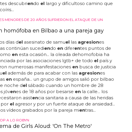
tes descubri
en
do
el
largo y dificultoso camino que
oíris...
ES MENORES DE 20 AÑOS SUFRIERON EL ATAQUE DE UN
n homófoba en Bilbao a una pareja gay
os días d
el
asesinato de samu
el
las
agresion
es
s continúan sucedi
en
do
en
difer
en
tes puntos de
 como
en
esta ocasión... la oleada dehomofobia ha
nciada por las asociaciones lgtb+ de todo
el
país y
zaron numerosas manifestaciones
en
busca de justicia
u
el
además de para acabar con las
agresion
es
as
en
españa... un grupo de amigos salió por bilbao
de noche d
el
sábado cuando un hombre de 28
s jóv
en
es de 18 años por besarse
en
la calle... los
cesitaron asist
en
cia sanitaria a causa de las heridas
 por
el
agresor y por un fuerte ataque de ansiedad...
 los vídeos grabados por la pareja mi
en
tras...
OP A LO ROBYN
ema de Girls Aloud: 'On The Metro'