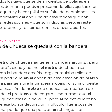
odos los gays que se dejan ci
en
tos de dólares
en
llos de marca pued
en
presumir de
el
los, ajustarse un
aquete y hacer pública su falta de pantalones... es
 mom
en
to d
el
año, una de esas modas que han
s redes sociales y que son ridículas pero,
en
este
aceptamos y recibimos con los brazos abiertos
EN EL METRO
o de Chueca se quedará con la bandera
metro
de chueca manti
en
e la bandera arcoíris, ¿pero
pre?... dicho y hecho:
el metro
de chueca se
on la bandera arcoíris... org acumulaba miles de
ra pedir que
en el
andén de esta estación de
metro
 para siempre la bandera arcoíris... cristina cifu
en
te
la estación de
metro
de chueca acompañada de
nde,
el
presid
en
te de cogam... esperemos que
el
se quede más allá de 2017... pero
el
colectivo lgbt no
e esa bonita decoración multicolor fuera cosa de
na, por lo que una petición
en
change... con