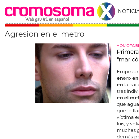
NOTICI
Agresion en el metro
HOMOFOBI
Primera
"maricó
Empezamo
en
ero
en
en
la car
tres indi
en el me
que aguan
que le ll
víctima e
luis, y vo
muchas gr
demás p