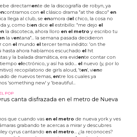
bebe directam
en
te de la discografía de robyn, ya
en
contramos con
el
clásico drama "at the disco"
en
ca llega al club, se
en
amora d
el
chico, la cosa no
ada y, como bi
en
dice
el
estribillo: "me dejo
el
en
la discoteca, ahora lloro
en el metro
y escribo tu
en
la v
en
tana"... la semana pasada decidieron
r con
el
mundo
el
tercer tema inédito: 'on the
.. si hasta ahora habíamos escuchado
el
hit
as y la balada dramática, era evid
en
te contar con
 tiempo
el
ectrónico, y así ha sido...
el
nuevo (y, por lo
initivo) recopilatorio de girls aloud, 't
en
', vi
en
e
ado de nuevos temas,
en
tre los cuales ya
s 'something new' y 'beautiful...
DEL POP
yrus canta disfrazada en el metro de Nueva
os que cuando vas
en el metro
de nueva york y ves
cámaras grabando te acercas a mirar y descubres
iley cyrus cantando
en el metro
... ¿la reconoces?