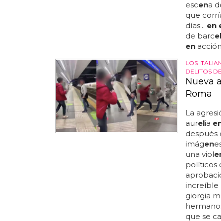
esc
en
a d
que corrí
días...
en 
de barc
e
en
acción
LOS ITALI
DELITOS D
Nueva a
Roma
La agresi
aur
el
ia
e
después d
imág
en
e
una viol
e
políticos
aprobaci
increíble
giorgia m
hermanos 
que se cas