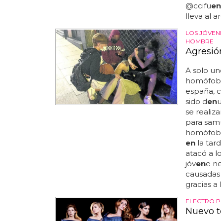
@ccifu
en
lleva al arc
LOS JÓVEN
HOMBRE
Agresió
A solo un
homófoba
españa,
sido d
en
u
se reali
para sam
homófob
en
la tar
atacó a lo
jóv
en
e ne
causadas
gracias a
ELECTRO P
Nuevo t