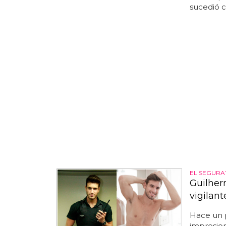
sucedió c
EL SEGURA
Guilher
vigilan
Hace un 
impresio