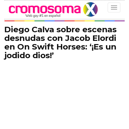
Toggle
navigat
Diego Calva sobre escenas
desnudas con Jacob Elordi
en On Swift Horses: ‘¡Es un
jodido dios!’