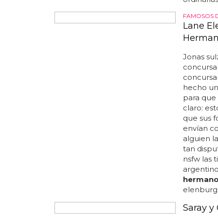
pero ha c
ordinarias 
FAMOSOS 
Lane El
Hermano
Jonas sul
concursa
concursa
hecho una
para que 
claro: est
que sus f
envían c
alguien l
tan dispu
nsfw las 
argentino
herman
elenburg,