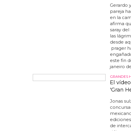
Saray y
Gerardo y
pareja ha
en la cama
afirma que
saray del
las lágri
desde aqu
prager ha
engañado.
este fin 
janeiro d
GRANDES 
El víde
'Gran H
Jonas sul
concursa
mexicano 
ediciones