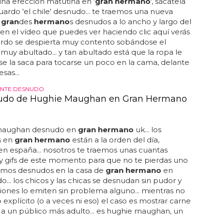
ambio y liándose con paula, la de "muero de amor"...
 una erección matutina en '
gran hermano
', sácatela
rdo 'el chile' desnudo... te traemos una nueva
e
gran
des
hermano
s desnudos a lo ancho y largo del
. en el vídeo que puedes ver haciendo clic aquí verás
rdo se despierta muy contento sobándose el
muy abultado... y tan abultado está que la ropa le
 se la saca para tocarse un poco en la cama, delante
sas...
NTE DESNUDO
nudo de Hughie Maughan en Gran Hermano
maughan desnudo en
gran hermano
uk... los
s en
gran hermano
están a la orden del día,
n españa... nosotros te traemos unas cuantas
y gifs de este momento para que no te pierdas uno
timos desnudos en la casa de
gran hermano
en
o... los chicos y las chicas se desnudan sin pudor y
isiones lo emiten sin problema alguno... mientras no
 explícito (o a veces ni eso) el caso es mostrar carne