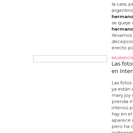
dentro ví
la cara, 
argentino
herman
se queje
herman
llevamos 
decepcion
erecto po
BAJÁNDOSE
Las fot
en Inter
Las fotos
ya están c
mary joy 
prenda ín
interviú
hay en el
aparece 