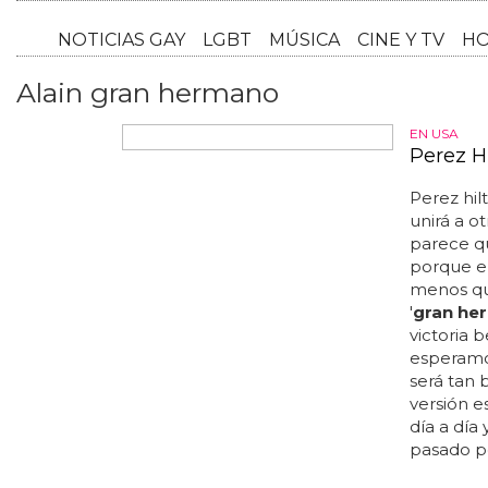
NOTICI
Alain gran hermano
EN USA
Perez H
Perez hilt
unirá a ot
parece qu
porque el
menos que
'
gran he
victoria 
esperamo
será tan
versión e
día a día
pasado po