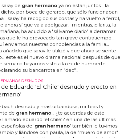
 Gerardo de Gran Hermano han roto
 saray de
gran hermano
ya no están juntos... la
 dicho, por boca de gerardo, que sólo funcionaban
... saray ha recogido sus cositas y ha vuelto a ferrol,
 ahora sí que va a adelgazar... mientras, pilarita, la
 mañana, ha acudido a "sálvame diario" a derramar
mas que le ha provocado tan grave contratiempo...
í enviamos nuestras condolencias a la familia...
 añadido que saray le utilizó y que ahora se siente
.. este es el nuevo drama nacional después de que
de semana hayamos visto a la ex de humberto
eclarando su bancarrota en "dec"...
HERMANOS DESNUDOS
o de Eduardo 'El Chile' desnudo y erecto en
ermano'
zbach desnudo y masturbándose, mr brasil y
nte de
gran hermano
... ¿te acuerdas de este
llamado eduardo 'el chile'? en una de las últimas
 españolas de '
gran hermano
' también le tuvimos