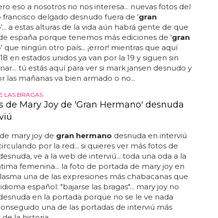
deo... le ha tirado un vaso a otra concursante en toda
pero eso a nosotros no nos interesa... nuevas fotos del
 francisco delgado desnudo fuera de '
gran
o
'... a estas alturas de la vida aún habrá gente de que
 de españa porque tenemos más ediciones de '
gran
o
' que ningún otro país... ¡error! mientras que aquí
18 en estados unidos ya van por la 19 y siguen sin
ar... tú estás aquí para ver si mark jansen desnudo y
r las mañanas va bien armado o no...
 LAS BRAGAS
os de Mary Joy de 'Gran Hermano' desnuda
viú
 de mary joy de
gran hermano
desnuda en interviú
irculando por la red... si quieres ver más fotos de
desnuda, ve a la web de interviú... toda una oda a la
tima femenina... la foto de portada de mary joy en
 plasma una de las expresiones más chabacanas que
 idioma español: "bajarse las bragas"... mary joy no
desnuda en la portada porque no se le ve nada