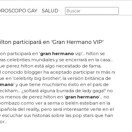
AS GAY
LGBT
MÚSICA
CINE Y TV
HOROSCOPO GA
ilton participará en 'Gran Hermano VIP'
on participará en '
gran hermano
vip'... hilton se
ras celebrities mundiales y se encerrará en la casa...
e perez hilton está algo necesitado de fama,
 conocido blogger ha aceptado participar ni más ni
 en 'celebrity big brother', la versión británica de
rmano
' y que tiene muchísimo éxito en el país de
beckham... ¿soltará alguna burrada de lady gaga? no
s menos de perez hilton en '
gran hermano
'... no
 bombazo como ver a sema o belén esteban en la
spañola del reality, pero será interesante verle en el
 y escuchar sus historias sobre las pop stars que han
r...