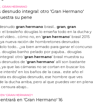
'
gran hermano
' desnudo...
E, GRAN HERMANO
 desnudo integral: otro 'Gran Hermano'
muestra su pene
 desnudo
gran hermano
brasil...
gran
,
gran
o
: el brasileño douglas lo enseña todo en la ducha y
l vídeo... cómo no, en '
gran hermano
' brasil 2015
ya nueva ración de hombretones desnudos
lo todo... ¿va bien armado para ganar el concurso
.. douglas banho pelado por pajuba... douglas
ntegral: otro '
gran hermano
' brasil muestra su
os desnudos de '
gran hermano
' allí son bastante
ya que las cámaras no se cortan en buscar los
e interés" en los baños de la casa... este año el
ista es douglas desnudo, ese hombre que ves
de la ducha arriba, pero al que puedes ver en plena
 censura abajo...
 EN 'GRAN HERMANO'!
 entrará en 'Gran Hermano' 16