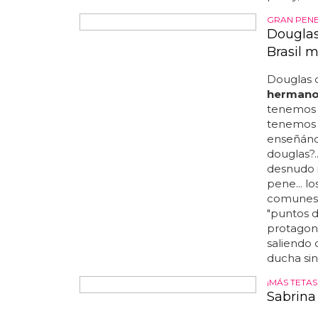
pardy, de 
GRAN PEN
Douglas
Brasil 
Douglas
herman
tenemos e
tenemos 
enseñándo
douglas?.
desnudo i
pene... l
comunes, 
"puntos d
protagon
saliendo 
ducha sin
¡MÁS TETAS
Sabrina