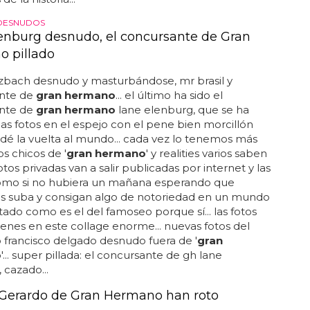
onseguido una de las portadas de interviú más
de la historia...
DESNUDOS
enburg desnudo, el concursante de Gran
 pillado
zbach desnudo y masturbándose, mr brasil y
nte de
gran hermano
... el último ha sido el
nte de
gran hermano
lane elenburg, que se ha
s fotos en el espejo con el pene bien morcillón
dé la vuelta al mundo... cada vez lo tenemos más
os chicos de '
gran hermano
' y realities varios saben
otos privadas van a salir publicadas por internet y las
omo si no hubiera un mañana esperando que
as suba y consigan algo de notoriedad en un mundo
tado como es el del famoseo porque sí... las fotos
tienes en este collage enorme... nuevas fotos del
 francisco delgado desnudo fuera de '
gran
o
'... super pillada: el concursante de gh lane
 cazado...