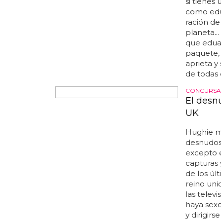
de interc
si tienes
como edua
ración d
planeta..
que edua
paquete, 
aprieta y
de todas e
CONCURSA
El des
UK
Hughie 
desnudo
excepto e
capturas 
de los úl
reino unid
las telev
haya sexo