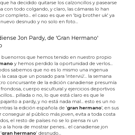
se a un público más adulto... es hughie maughan, un
ue ha decidido quitarse los calzoncillos y pasearse
sa con todo colgando, y claro, las cámaras lo han
r completo... el caso es que en 'big brother uk' ya
uevo desnudo y no solo en foto...
diense Jon Pardy, de 'Gran Hermano'
o
e buenorros que hemos tenido en nuestro propio
rmano
y hemos perdido la oportunidad de verlos...
odos sabemos que no es lo mismo una ingenua
n la casa que un posado para 'interviú'... la semana
tro concursante de la edición canadiense presumía
frondosa, cuerpo escultural y ejercicios deportivos
illos... pillada o no, lo que está claro es que le
pajarito a pardy, y no está nada mal... esto es un no
entras la edición española de '
gran hermano
', en sus
r conseguir al público más joven, evita a toda costa
dos, el resto de países no se lo piensa ni un
 la hora de mostrar penes... el canadiense jon