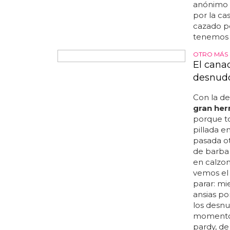
y dirigir
anónimo q
por la ca
cazado po
tenemos n
OTRO MÁS
El cana
desnud
Con la d
gran he
porque t
pillada e
pasada o
de barba 
en calzonc
vemos el 
parar: mi
ansias po
los desnu
momento a