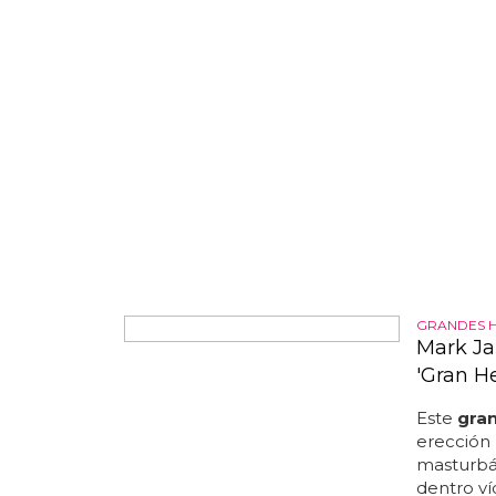
GRANDES 
Mark Ja
'Gran H
Este
gra
erección 
masturbá