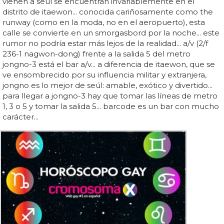
vienen a seúl se encuentran invariablemente en el
distrito de itaewon... conocida cariñosamente como the
runway (como en la moda, no en el aeropuerto), esta
calle se convierte en un smorgasbord por la noche... este
rumor no podría estar más lejos de la realidad... a/v (2/f
236-1 nagwon-dong) frente a la salida 5 del metro
jongno-3 está el bar a/v... a diferencia de itaewon, que se
ve ensombrecido por su influencia militar y extranjera,
jongno es lo mejor de seúl: amable, exótico y divertido...
para llegar a jongno-3 hay que tomar las líneas de metro
1, 3 o 5 y tomar la salida 5... barcode es un bar con mucho
carácter...