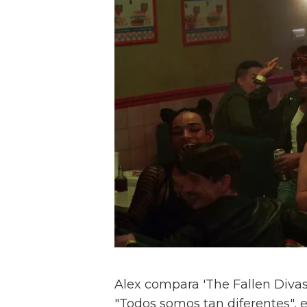
Alex compara 'The Fallen Divas' 
"Todos somos tan diferentes", e