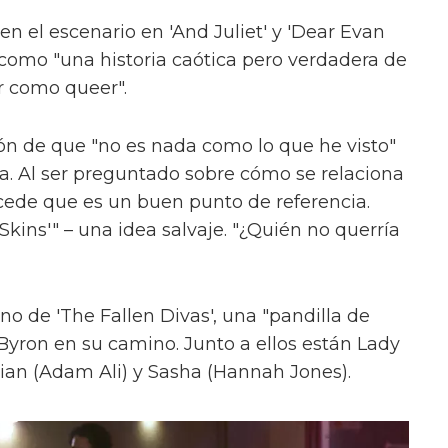
en el escenario en 'And Juliet' y 'Dear Evan
como "una historia caótica pero verdadera de
r como queer".
ón de que "no es nada como lo que he visto"
ica. Al ser preguntado sobre cómo se relaciona
cede que es un buen punto de referencia.
kins'" – una idea salvaje. "¿Quién no querría
uno de 'The Fallen Divas', una "pandilla de
 Byron en su camino. Junto a ellos están Lady
ian (Adam Ali) y Sasha (Hannah Jones).