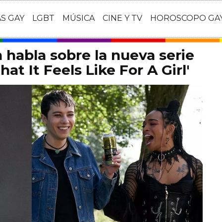
AS GAY
LGBT
MÚSICA
CINE Y TV
HOROSCOPO GA
habla sobre la nueva serie
at It Feels Like For A Girl'