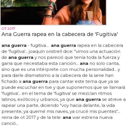
OT 2017
Ana Guerra rapea en la cabecera de 'Fugitiva'
ana guerra
- fugitiva...
ana guerra
rapea en la cabecera
de 'fugitiva'... joaquín oristrell dice: "vimos una actuación
de
ana guerra
y nos pareció que tenía toda la fuerza y
garra que necesitaba esta canción...
ana
no solo canta,
sino que es una intérprete con mucha personalidad... y
para darle dramatismo a la cabecera de la serie han
fichado a
ana guerra
para cantar este tema que ya se
puede escuchar en tve y que suponemos que se llamará
'fugitiva'... en el tema de 'fugitiva' se mezclan ritmos
latinos, exóticos y urbanos, ya que
ana guerra
se atreve a
rapear una parte, diciendo "voy hacia delante, la vida
presente, ya quemé mis naves, ya crucé mis puentes"...
reina de ot 2017 y de la tele:
ana
war estrena nueva
canció...