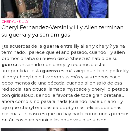
CHERYL <3 LILY
Cheryl Fernandez-Versini y Lily Allen terminan
su guerra y ya son amigas
¿te acuerdas de la
guerra
entre lily allen y cheryl? ya ha
terminado... parece que el año pasado, cuando lily allen
promocionaba su nuevo disco 'sheezus', habló de su
guerra
sin sentido con cheryl y reconoció estar
arrepentida... esta
guerra
es más vieja que la del golfo: lily
allen y cheryl cole tuvieron sus más y sus menos hace
poco menos de una década, cuando allen salió de esa
red social tan pituca llamada myspace y cheryl lo petaba
con girls aloud, siendo la favorita de toda gran bretaña...
ahora como si no pasara nada (cuando hace un año lily
dijo que cheryl era basura pop) y más felices que unas
pascuas... el caso es que no hay nada como unos premios
británicos para reunir a las dos divas, que si bien...