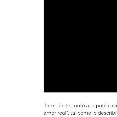
También le contó a la publicac
amor real”, tal como lo describ