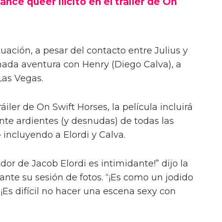
ance queer ilícito en el tráiler de On
uación, a pesar del contacto entre Julius y
onada aventura con Henry (Diego Calva), a
Las Vegas.
iler de On Swift Horses, la película incluirá
te ardientes (y desnudas) de todas las
incluyendo a Elordi y Calva.
or de Jacob Elordi es intimidante!” dijo la
urante su sesión de fotos. “¡Es como un jodido
 ¡Es difícil no hacer una escena sexy con