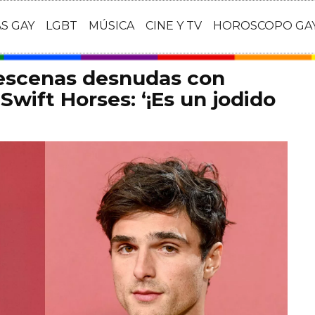
AS GAY
LGBT
MÚSICA
CINE Y TV
HOROSCOPO GA
 escenas desnudas con
Swift Horses: ‘¡Es un jodido