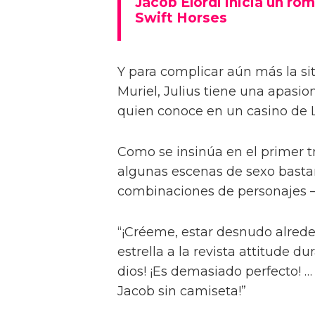
Jacob Elordi inicia un rom
Swift Horses
Y para complicar aún más la sit
Muriel, Julius tiene una apasi
quien conoce en un casino de 
Como se insinúa en el primer trá
algunas escenas de sexo bastan
combinaciones de personajes – 
“¡Créeme, estar desnudo alreded
estrella a la revista attitude d
dios! ¡Es demasiado perfecto! …
Jacob sin camiseta!”