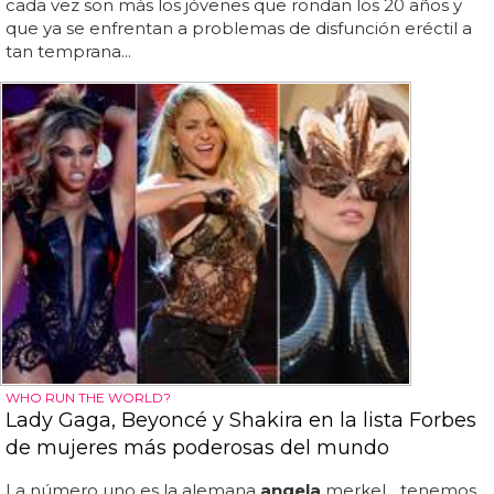
cada vez son más los jóvenes que rondan los 20 años y
que ya se enfrentan a problemas de disfunción eréctil a
tan temprana...
WHO RUN THE WORLD?
Lady Gaga, Beyoncé y Shakira en la lista Forbes
de mujeres más poderosas del mundo
La número uno es la alemana
angela
merkel... tenemos