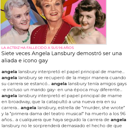
LA ACTRIZ HA FALLECIDO A SUS 96 AÑOS
Siete veces Angela Lansbury demostró ser una
aliada e icono gay
angela
lansbury interpretó el papel principal de mame...
angela
lansbury se recuperó de la mejor manera cuando
su carrera se estancó...
angela
lansbury tenía amigos gays
-e incluso un marido gay- en una época muy diferente...
angela
lansbury interpretó el papel principal de mame
en broadway, que la catapultó a una nueva era en su
carrera...
angela
lansbury, estrella de "murder, she wrote"
y la "primera dama del teatro musical" ha muerto a los 96
años... a cualquiera que haya seguido la carrera de
angela
lansbury no le sorprenderá demasiado el hecho de que