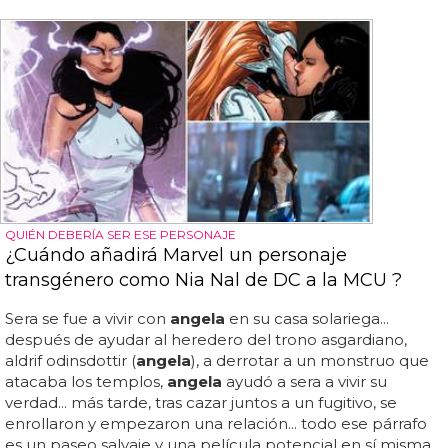
QUIÉN DEBERÍA SER ESE PERSONAJE
¿Cuándo añadirá Marvel un personaje
transgénero como Nia Nal de DC a la MCU ?
Sera se fue a vivir con
angela
en su casa solariega...
después de ayudar al heredero del trono asgardiano,
aldrif odinsdottir (
angela
), a derrotar a un monstruo que
atacaba los templos,
angela
ayudó a sera a vivir su
verdad... más tarde, tras cazar juntos a un fugitivo, se
enrollaron y empezaron una relación... todo ese párrafo
es un paseo salvaje y una película potencial en sí misma,