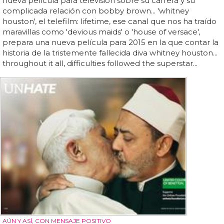
nueva película para televisión sobre su carrera y su
complicada relación con bobby brown... 'whitney
houston', el telefilm: lifetime, ese canal que nos ha traído
maravillas como 'devious maids' o 'house of versace',
prepara una nueva película para 2015 en la que contar la
historia de la tristemente fallecida diva whitney houston...
throughout it all, difficulties followed the superstar...
AÚN Y ASÍ, CON MENSAJE POSITIVO