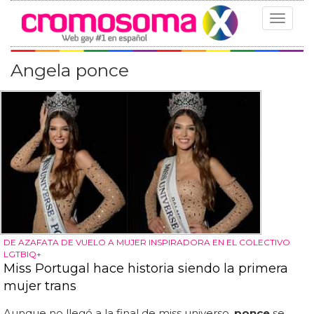
Toggle
navigat
Angela ponce
DE AZAFATA DE VUELO A MUJER INSPIRADORA EN EL COLECTIVO
LGTBIQ+
Miss Portugal hace historia siendo la primera
mujer trans
Aunque no llegó a la final de miss universo,
ponce
se