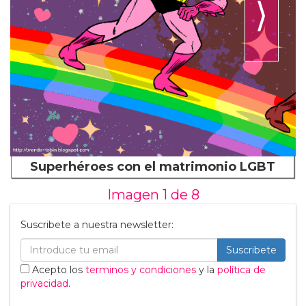
⟩
Superhéroes con el matrimonio LGBT
Imagen 1 de
8
Suscribete a nuestra newsletter:
Suscribete
Acepto los
terminos y condiciones
y la
política de
privacidad
.