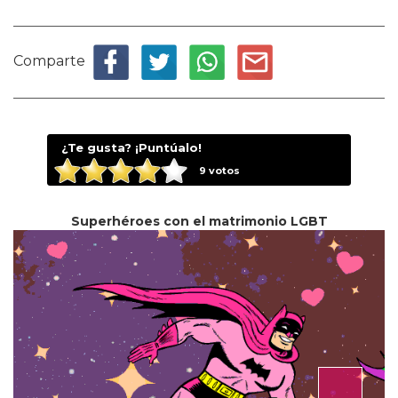
Comparte
¿Te gusta? ¡Puntúalo!
9
votos
Superhéroes con el matrimonio LGBT