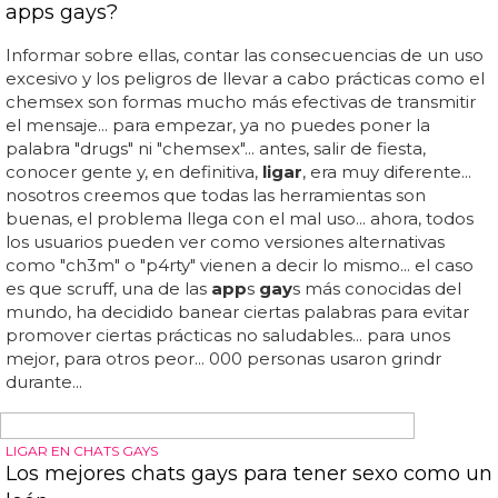
vuelven las primeras citas!"... a mitad de show, sin que
nadie se lo pidiera, britney le dijo al público lo siguiente... a
nosotros, al margen de alegrarnos de lo bien que lo lleva,
queremos volver a recalcar que parece que britney ya no
está tan medicada, ya que reacciona, gesticula y habla
como una persona normal... la princesa del pop sigue
erre que erre aireando sus dramas personales... pero lo
del concierto de anoche en las vegas es otro nivel...
britney spears, en directo: "lo mejor de que te pongan los
cuernos es volver...