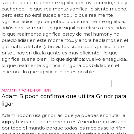
CENSURA EN LAS APPS GAYS
¿Qué palabras no puedes usar para ligar en las
apps gays?
Informar sobre ellas, contar las consecuencias de un uso
excesivo y los peligros de llevar a cabo prácticas como el
chemsex son formas mucho más efectivas de transmitir
el mensaje... para empezar, ya no puedes poner la
palabra "drugs" ni "chemsex"... antes, salir de fiesta,