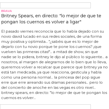
LAS FIESTAS DE FEROMONAS SON LO ÚLTIMO EN NEW YORK
Fiestas de Feromonas: Cómo ligar a través del
olfato
¿de verdad se puede
ligar
a través del olor?... estos
perfumes aumentan el atractivo y las posibilidades de
ligar
esa noche... cómo
ligar
a través del olfato y seducir
de una manera diferente... judith prays fue quien creó las
pheromone party organizando reuniones de solteros...
esas camisetas se meten en bolsas y se numeran para ser
olidas por los solteros... las feromonas tienen una gran
influencia en el comportamiento sexual... desde aquí te
proponemos tener una pheromone party siempre que
quieras ¡es muy sencillo! échate dos gotas de phiero
premium perfume de feromonas y notarás que todo el
mundo te mira de manera muy diferente... suelen
aparecer por medio del sudor, saliva y orina... además,
aumentará tu autoestima...