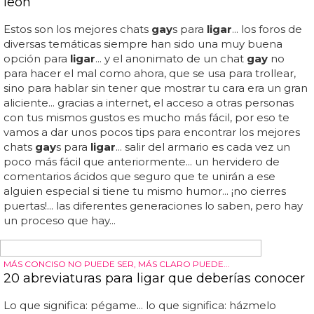
VIRAL GAY
Así reacciona un hetero cuando un gay le toca
para ligar
Es el viral
gay
de moda de los últimos días: así reacciona
un hetero cuando un
gay
le toca para
ligar
... viral: ¿cómo
reacciona un hetero cuando un
gay
le entra tocándole
sugerentemente?... tras el tocamiento, que podría haber
sido de lo más inocente, siempre hay un guiño, una
sonrisa pícara o incluso les mandan besos, para dejar
claro que están intentando
ligar
sin cortarse ni un pelo...
no necesitas saber francés ni ningún otro idioma para
entenderlo a la perfección... es obra de unos youtubers
franceses muy bromistas, grégory guillotin y jonathan
demayo, y su experimento ya alcanza los casi 4 millones
de reproducciones en youtube en poco más de una
semana...