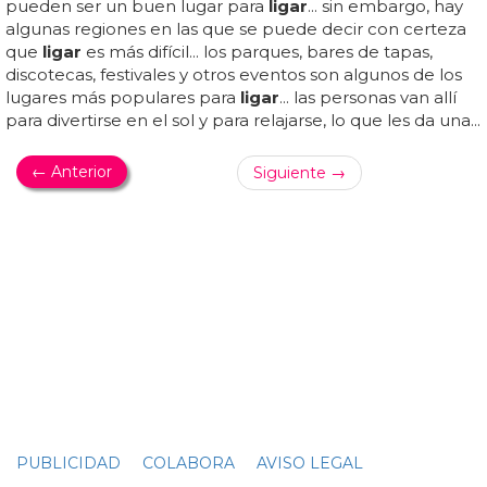
MÁS CONCISO NO PUEDE SER, MÁS CLARO PUEDE...
20 abreviaturas para ligar que deberías conocer
Lo que significa: pégame... lo que significa: házmelo
saber... lo que realmente significa: estoy aburrido, solo y
cachondo... lo que realmente significa: lo siento mucho,
pero esto no está sucediendo... lo que realmente
significa: adiós hijo de puta... lo que realmente significa:
adiós para siempre... lo que significa: reírse a carcajadas...
lo que realmente significa: estoy de mal humor y no
puedo lidiar en este momento... y ahora hablamos en el