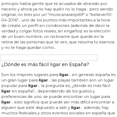
LIGAR EN CHATS GAYS
Los mejores chats gays para tener sexo como un
león
Estos son los mejores chats
gay
s para
ligar
... los foros de
diversas temáticas siempre han sido una muy buena
opción para
ligar
... y el anonimato de un chat
gay
no
para hacer el mal como ahora, que se usa para trollear,
sino para hablar sin tener que mostrar tu cara era un gran
aliciente... gracias a internet, el acceso a otras personas
con tus mismos gustos es mucho más fácil, por eso te
vamos a dar unos pocos tips para encontrar los mejores
chats
gay
s para
ligar
... salir del armario es cada vez un
poco más fácil que anteriormente... un hervidero de
comentarios ácidos que seguro que te unirán a ese
alguien especial si tiene tu mismo humor... ¡no cierres
puertas!... las diferentes generaciones lo saben, pero hay
un proceso que hay...