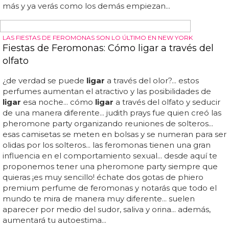
que te traen cromosomax y scruff?... como encontrar
novio: sigue estos 5 consejos para
ligar
que te traen
cromosomax y scruff ¡y síguelos... liga con la
app
que
quieras, como scruff que te permite filtrar por temáticas,
sectores e incluso hacer planes para cuando viajes a
otros sitios... además, no es que ahora sea tampoco una
tarea titánica con las mil posibilidades que existen ahora,
desde bares temáticos para osos, zorros plateados, nerds
o geeks a
app
s
gay
s para
ligar
como scruff... quiérete
más y ya verás como los demás empiezan...