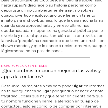
conocer gente y, en definitiva,
ligar
, era muy diferente...
nosotros creemos que todas las herramientas son
buenas, el problema llega con el mal uso... ahora, todos
los usuarios pueden ver como versiones alternativas
como "ch3m" o "p4rty" vienen a decir lo mismo... el caso
es que scruff, una de las
app
s
gay
s más conocidas del
mundo, ha decidido banear ciertas palabras para evitar
promover ciertas prácticas no saludables... para unos
mejor, para otros peor... 000 personas usaron grindr
durante...