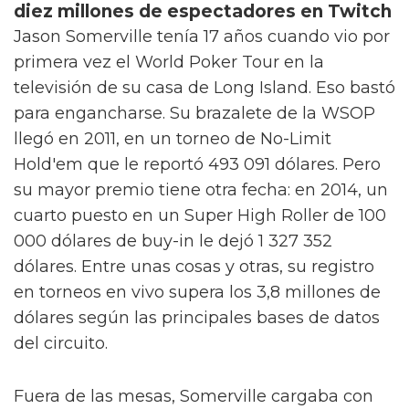
diez millones de espectadores en Twitch
Jason Somerville tenía 17 años cuando vio por
primera vez el World Poker Tour en la
televisión de su casa de Long Island. Eso bastó
para engancharse. Su brazalete de la WSOP
llegó en 2011, en un torneo de No-Limit
Hold'em que le reportó 493 091 dólares. Pero
su mayor premio tiene otra fecha: en 2014, un
cuarto puesto en un Super High Roller de 100
000 dólares de buy-in le dejó 1 327 352
dólares. Entre unas cosas y otras, su registro
en torneos en vivo supera los 3,8 millones de
dólares según las principales bases de datos
del circuito.
Fuera de las mesas, Somerville cargaba con