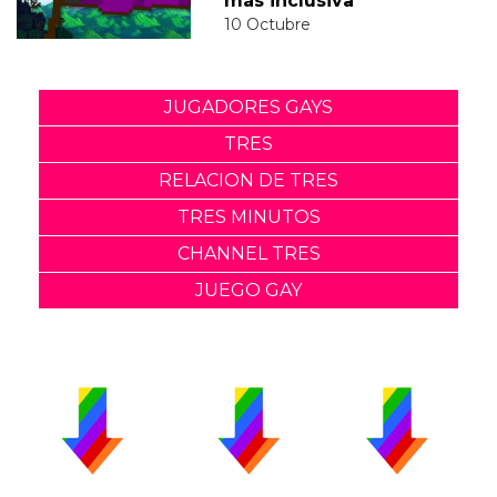
más inclusiva
10 Octubre
JUGADORES GAYS
TRES
RELACION DE TRES
TRES MINUTOS
CHANNEL TRES
JUEGO GAY