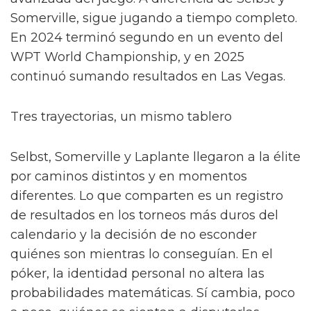
Somerville, sigue jugando a tiempo completo.
En 2024 terminó segundo en un evento del
WPT World Championship, y en 2025
continuó sumando resultados en Las Vegas.
Tres trayectorias, un mismo tablero
Selbst, Somerville y Laplante llegaron a la élite
por caminos distintos y en momentos
diferentes. Lo que comparten es un registro
de resultados en los torneos más duros del
calendario y la decisión de no esconder
quiénes son mientras lo conseguían. En el
póker, la identidad personal no altera las
probabilidades matemáticas. Sí cambia, poco