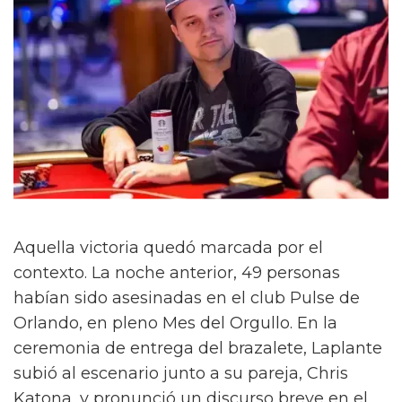
Aquella victoria quedó marcada por el
contexto. La noche anterior, 49 personas
habían sido asesinadas en el club Pulse de
Orlando, en pleno Mes del Orgullo. En la
ceremonia de entrega del brazalete, Laplante
subió al escenario junto a su pareja, Chris
Katona, y pronunció un discurso breve en el