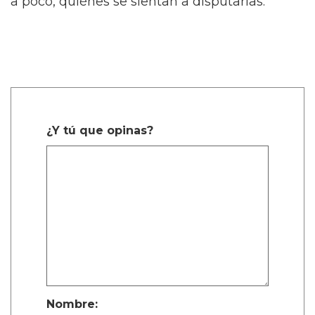
a poco, quiénes se sientan a disputarlas.
¿Y tú que opinas?
Nombre: