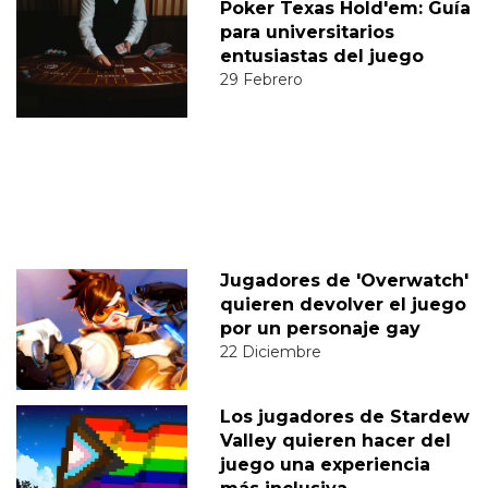
Poker Texas Hold'em: Guía
para universitarios
entusiastas del juego
29 Febrero
Jugadores de 'Overwatch'
quieren devolver el juego
por un personaje gay
22 Diciembre
Los jugadores de Stardew
Valley quieren hacer del
juego una experiencia