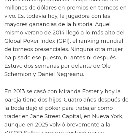
millones de dólares en premios en torneos en
vivo. Es, todavía hoy, la jugadora con las
mayores ganancias de la historia. Aquel
mismo verano de 2014 llegó a lo más alto del
Global Poker Index (GPI), el ranking mundial
de torneos presenciales. Ninguna otra mujer
ha pisado ese puesto, ni antes ni después.
Estuvo dos semanas por delante de Ole
Schemion y Daniel Negreanu.
En 2013 se casó con Miranda Foster y hoy la
pareja tiene dos hijos. Cuatro años después de
la boda dejó el póker para trabajar como
trader en Jane Street Capital, en Nueva York,
aunque en 2025 volvió brevemente a la