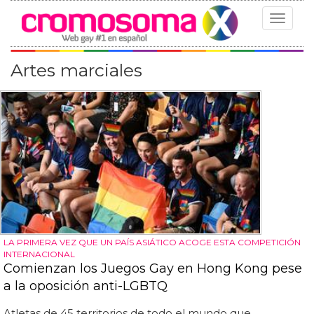
Toggle
navigat
Artes marciales
LA PRIMERA VEZ QUE UN PAÍS ASIÁTICO ACOGE ESTA COMPETICIÓN
INTERNACIONAL
Comienzan los Juegos Gay en Hong Kong pese
a la oposición anti-LGBTQ
Atletas de 45 territorios de todo el mundo que