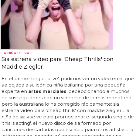
LA NIÑA DE SIA
Sia estrena vídeo para 'Cheap Thrills' con
Maddie Ziegler
En el primer single, 'alive', pudimos ver un vídeo en el que
sia dejaba a su icónica niña bailarina por una pequeña
experta en
artes marciales
, decepcionando a muchos
de sus seguidores con un videoclip de lo más monótono...
pero la australiana lo ha corregido rápidamente: sia
estrena vídeo para 'cheap thrills' con maddie ziegler... la
niña de sia vuelve para promocionar el segundo single de
'this is acting', el nuevo disco de sia formado por
canciones descartadas que escribió para otros artistas... la
intérprete de 'chandelier' aparece cantando en una