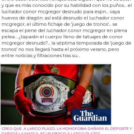
y que es más conocido por su habilidad con los puños... el
luchador conor mcgregor desnudo para espn... vaya
huevos de dragón: así está desnudo el luchador conor
mcgregor, el último fichaje de 'juego de tronos'... se
escapa el pene del luchador conor mcgregor en plena
pelea... ¿taparán el cuerpo lleno de tatuajes de conor
mcgregor desnudo?... la séptima temporada de 'juego de
tronos' no nos llegará hasta el próximo verano, pero
entre noticias y filtraciones tras su...
CREO QUE, A LARGO PLAZO, LA HOMOFOBIA DAÑARÁ EL DEPORTE Y
DAÑARÁ LA MARCA. ES UN RIESGO A LARGO PLAZO"