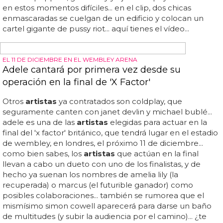
artistas su apoyo con un vídeo incendiario
Esperamos que la condena sea revocada y que más
artistas
se unan contra putin y apoyen a las pussy riot en
contra de la censura y en favor del arte... como mínimo,
dos de sus miembras, que han decidido rodar un vídeo
agradecimiento a los
artistas
que las apoyan por el
mundo y, de paso, dejar claros sus ideales, que no
cambiarán por mucho que las condenen... y mientras
ellas aseguran que no dejarán de luchar y acusan al
dirigente de encarcelarte por criticar al gobierno,
queman su imagen y a la vez agradecen a madonna, red
hot chili peppers, green day y björk su apoyo mostrado
en estos momentos difíciles... en el clip, dos chicas
enmascaradas se cuelgan de un edificio y colocan un
cartel gigante de pussy riot... aquí tienes el vídeo...