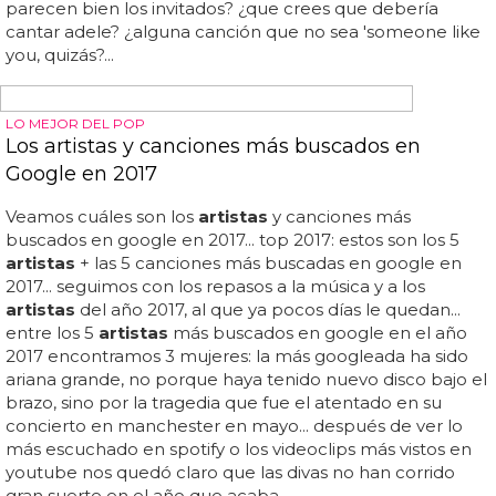
EL 11 DE DICIEMBRE EN EL WEMBLEY ARENA
Adele cantará por primera vez desde su
operación en la final de 'X Factor'
Otros
artistas
ya contratados son coldplay, que
seguramente canten con janet devlin y michael bublé...
adele es una de las
artistas
elegidas para actuar en la
final del 'x factor' británico, que tendrá lugar en el estadio
de wembley, en londres, el próximo 11 de diciembre...
como bien sabes, los
artistas
que actúan en la final
llevan a cabo un dueto con uno de los finalistas, y de
hecho ya suenan los nombres de amelia lily (la
recuperada) o marcus (el futurible ganador) como