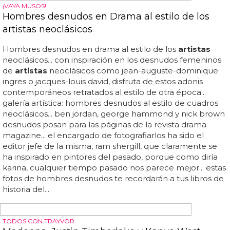
Los artistas y canciones más buscados en
Google en 2017
Veamos cuáles son los
artistas
y canciones más
buscados en google en 2017... top 2017: estos son los 5
artistas
+ las 5 canciones más buscadas en google en
2017... seguimos con los repasos a la música y a los
artistas
del año 2017, al que ya pocos días le quedan...
entre los 5
artistas
más buscados en google en el año
2017 encontramos 3 mujeres: la más googleada ha sido
ariana grande, no porque haya tenido nuevo disco bajo el
brazo, sino por la tragedia que fue el atentado en su
concierto en manchester en mayo... después de ver lo
más escuchado en spotify o los videoclips más vistos en
youtube nos quedó claro que las divas no han corrido
gran suerte en el año que acaba...