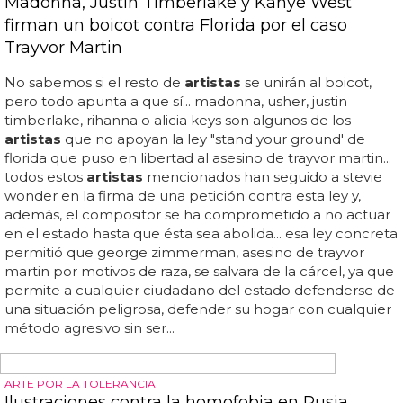
EL FESTIVAL DEL AÑO
'Love The 90's' vuelve en 2018 con nuevos
artistas
artistas
que no te puedes perder en el festival love the
90s... love the 90s: vuelve el festival más noventero en
2018 con nuevos
artistas
y ciudades... el año que viene se
repetirá 'love the 90's', conservando algunos de los
artistas
de su primera edición y añadiendo otros muchos
nuevos... dado el éxito logrado por su edición 2017, ya
están preparando un 'love the 00's', pero esta semana
confirman lo inevitable: 'love the 90's' vuelve en 2018 con
nuevos
artistas
... sin duda uno de los festivales musicales