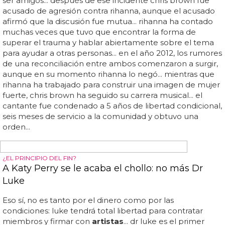
TODOS CON TRAYVOR
Madonna, Justin Timberlake y Kanye West
firman un boicot contra Florida por el caso
Trayvor Martin
No sabemos si el resto de
artistas
se unirán al boicot,
pero todo apunta a que sí... madonna, usher, justin
timberlake, rihanna o alicia keys son algunos de los
artistas
que no apoyan la ley "stand your ground' de
florida que puso en libertad al asesino de trayvor martin...
todos estos
artistas
mencionados han seguido a stevie
wonder en la firma de una petición contra esta ley y,
además, el compositor se ha comprometido a no actuar
en el estado hasta que ésta sea abolida... esa ley concreta