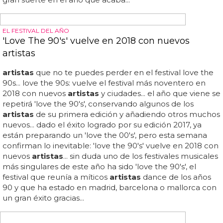
posibles colaboraciones... también se rumorea que el
mismísimo simon cowell aparecerá para darse un baño
de multitudes (y subir la audiencia por el camino)... ¿te
parecen bien los invitados? ¿que crees que debería
cantar adele? ¿alguna canción que no sea 'someone like
you, quizás?...
LO MEJOR DEL POP