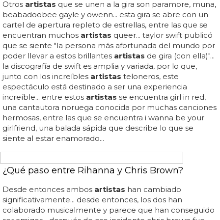
Hombres desnudos en drama al estilo de los
artistas
neoclásicos... con inspiración en los desnudos femeninos
de
artistas
neoclásicos como jean-auguste-dominique
ingres o jacques-louis david, disfruta de estos adonis
contemporáneos retratados al estilo de otra época...
galería artística: hombres desnudos al estilo de cuadros
neoclásicos... ben jordan, george hammond y nick brown
desnudos posan para las páginas de la revista drama
magazine... el encargado de fotografiarlos ha sido el
editor jefe de la misma, ram shergill, que claramente se
ha inspirado en pintores del pasado, porque como diría
karina, cualquier tiempo pasado nos parece mejor... estas
fotos de hombres desnudos te recordarán a tus libros de
historia del...