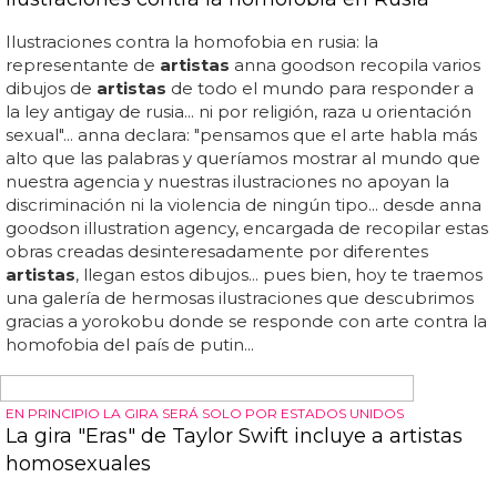
más singulares de este año ha sido 'love the 90's', el
festival que reunía a míticos
artistas
dance de los años
90 y que ha estado en madrid, barcelona o mallorca con
un gran éxito gracias...
¡VAYA MUSOS!
Hombres desnudos en Drama al estilo de los
artistas neoclásicos