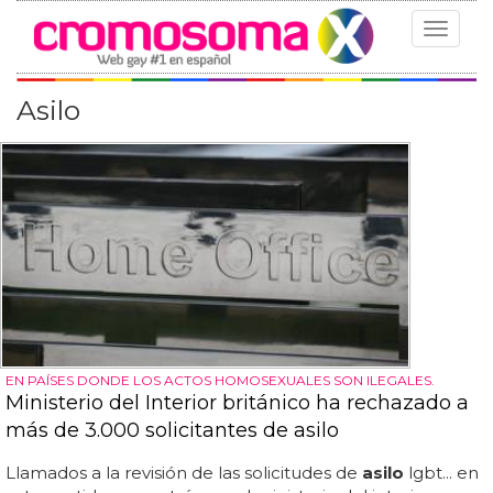
Toggle
navigat
Asilo
EN PAÍSES DONDE LOS ACTOS HOMOSEXUALES SON ILEGALES.
Ministerio del Interior británico ha rechazado a
más de 3.000 solicitantes de asilo
Llamados a la revisión de las solicitudes de
asilo
lgbt... en