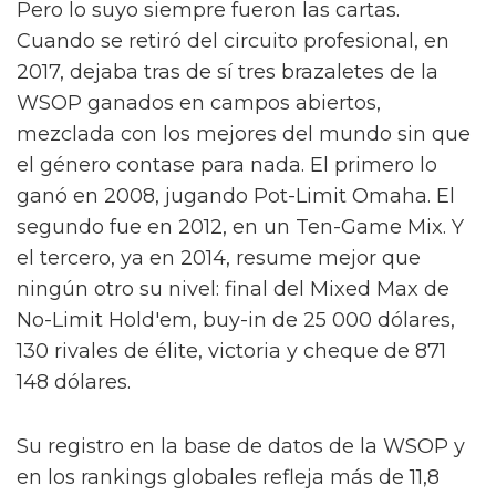
Pero lo suyo siempre fueron las cartas.
Cuando se retiró del circuito profesional, en
2017, dejaba tras de sí tres brazaletes de la
WSOP ganados en campos abiertos,
mezclada con los mejores del mundo sin que
el género contase para nada. El primero lo
ganó en 2008, jugando Pot-Limit Omaha. El
segundo fue en 2012, en un Ten-Game Mix. Y
el tercero, ya en 2014, resume mejor que
ningún otro su nivel: final del Mixed Max de
No-Limit Hold'em, buy-in de 25 000 dólares,
130 rivales de élite, victoria y cheque de 871
148 dólares.
Su registro en la base de datos de la WSOP y
en los rankings globales refleja más de 11,8