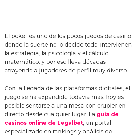
El póker es uno de los pocos juegos de casino
donde la suerte no lo decide todo. Intervienen
la estrategia, la psicología y el cálculo
matemático, y por eso lleva décadas
atrayendo a jugadores de perfil muy diverso.
Con la llegada de las plataformas digitales, el
juego se ha expandido todavía más: hoy es
posible sentarse a una mesa con crupier en
directo desde cualquier lugar. La
guía de
casinos online de Legalbet
, un portal
especializado en rankings y análisis de