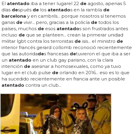
El
atentado
iba a tener lugarel 22
de
agosto, apenas 5
días
de
spués
de
los
atentado
s en la rambla
de
barcelona
y en cambrils... porque nosotros sí tenemos
ganas
de
vivir... pero, gracias a la policía
de
todos los
países, muchos
de
esos
atentado
s son frustrados antes
incluso
de
que se planteen... crean la primerar unidad
militar lgbt contra los terroristas
de
isis... el ministro
de
interior francés gerard collomb reconoció recientemente
que las autorida
de
s francesas
de
tuvieron el que iba a ser
un
atentado
en un club gay parisino, con la clara
intención
de
asesinar a homosexuales, como ya tuvo
lugar en el club pulse
de
orlando en 2016... eso es lo que
ha sucedido recientemente en francia ante un posible
atentado
contra un club...