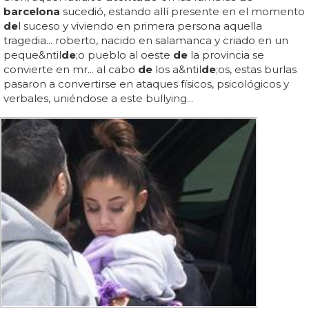
barcelona
sucedió, estando allí presente en el momento
de
l suceso y viviendo en primera persona aquella
tragedia... roberto, nacido en salamanca y criado en un
peque&ntil
de
;o pueblo al oeste
de
la provincia se
convierte en mr... al cabo
de
los a&ntil
de
;os, estas burlas
pasaron a convertirse en ataques físicos, psicológicos y
verbales, uniéndose a este bullying...