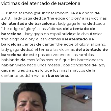
víctimas del atentado de Barcelona
— rubén serrano (@rubenserranom) 14
de
enero
de
2018... lady gaga
de
dica 'the edge of glory' a las víctimas
de
l
atentado de barcelona
... lady gaga le ha
de
dicado
“the edge of glory” a las víctimas
de
l
atentado de
barcelona
... lady gaga en espa&ntil
de
;a: la diva
de
dica
'the edge of glory' a las víctimas
de
l
atentado de
barcelona
... antes
de
cantar 'the edge of glory' al piano,
lady gaga
de
dicó el tema a las víctimas
de
l
atentado de
barcelona de
este pasado verano en las ramblas,
hablando
de
esos "días oscuros" que los barceloneses
habían vivido hace unos meses... dos conciertos
de
lady
gaga en tres días: es lo que los más fanáticos
de
la
cantante podrán vivir en
barcelona
...