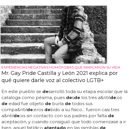
EXPERIENCIAS NEGATIVAS HOMÓFOBAS QUE MARCARON SU VIDA
Mr. Gay Pride Castilla y León 2021 explica por
qué quiere darle voz al colectivo LGTB+
En este pueblo se
de
sarrolló toda su etapa escolar que la
cataloga como pésima, pues
de
s
de
los tres a&ntil
de
;os
de
edad fue objeto
de
burla
de
todos sus
compa&ntil
de
;eros
de
bido a su físico... fueron casi tres
a&ntil
de
;os sin contacto con sus padres por falta
de
aceptación, y cuando consiguió que todo comenzase a ir
bien, aquel fatídico
atentado
en las ramblas
de