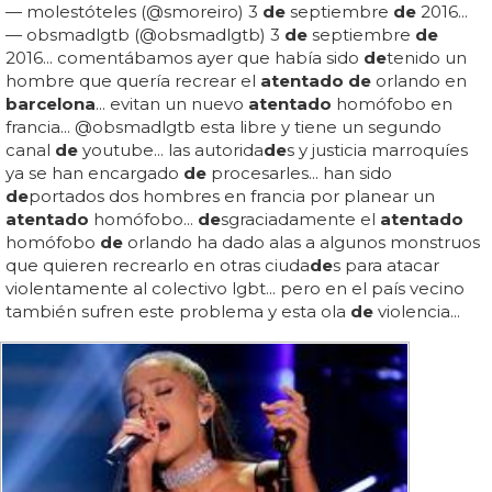
— molestóteles (@smoreiro) 3
de
septiembre
de
2016...
— obsmadlgtb (@obsmadlgtb) 3
de
septiembre
de
2016... comentábamos ayer que había sido
de
tenido un
hombre que quería recrear el
atentado de
orlando en
barcelona
... evitan un nuevo
atentado
homófobo en
francia... @obsmadlgtb esta libre y tiene un segundo
canal
de
youtube... las autorida
de
s y justicia marroquíes
ya se han encargado
de
procesarles... han sido
de
portados dos hombres en francia por planear un
atentado
homófobo...
de
sgraciadamente el
atentado
homófobo
de
orlando ha dado alas a algunos monstruos
que quieren recrearlo en otras ciuda
de
s para atacar
violentamente al colectivo lgbt... pero en el país vecino
también sufren este problema y esta ola
de
violencia...