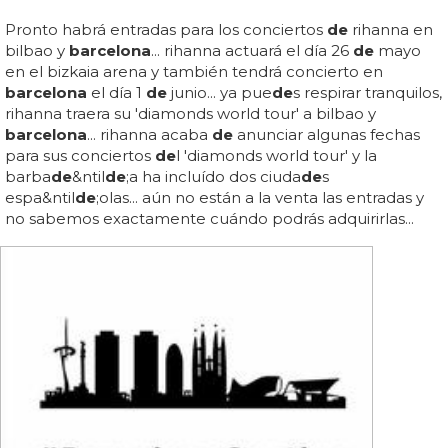
Pronto habrá entradas para los conciertos
de
rihanna en
bilbao y
barcelona
... rihanna actuará el día 26
de
mayo
en el bizkaia arena y también tendrá concierto en
barcelona
el día 1
de
junio... ya pue
de
s respirar tranquilos,
rihanna traera su 'diamonds world tour' a bilbao y
barcelona
... rihanna acaba
de
anunciar algunas fechas
para sus conciertos
de
l 'diamonds world tour' y la
barba
de
&ntil
de
;a ha incluído dos ciuda
de
s
espa&ntil
de
;olas... aún no están a la venta las entradas y
no sabemos exactamente cuándo podrás adquirirlas...