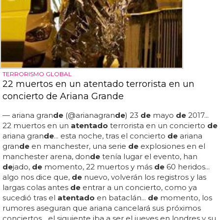
TERRORISMO GLOBAL
22 muertos en un atentado terrorista en un
concierto de Ariana Grande
— ariana gran
de
(@arianagran
de
) 23
de
mayo
de
2017...
22 muertos en un
atentado
terrorista en un concierto
de
ariana gran
de
... esta noche, tras el concierto
de
ariana
gran
de
en manchester, una serie
de
explosiones en el
manchester arena, don
de
tenía lugar el evento, han
de
jado,
de
momento, 22 muertos y más
de
60 heridos...
algo nos dice que,
de
nuevo, volverán los registros y las
largas colas antes
de
entrar a un concierto, como ya
sucedió tras el
atentado
en bataclán...
de
momento, los
rumores aseguran que ariana cancelará sus próximos
conciertos... el siguiente iba a ser el jueves en londres y su