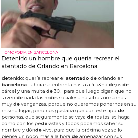
HOMOFOBIA EN BARCELONA
Detenido un hombre que quería recrear el
atentado de Orlando en Barcelona
de
tenido: quería recrear el
atentado de
orlando en
barcelona
... ahora se enfrenta hasta a 4 a&ntil
de
;os
de
cárcel y una multa
de
30... para que luego digan que no
sirven
de
nada las re
de
s sociales... nosotros no somos
muy
de
venganzas, porque no queremos ponernos en su
mismo lugar, pero nos gustaría que con este tipo
de
personas, que seguramente se vaya
de
rositas, se haga
como con los pe
de
rastas y todos podamos saber su
nombre y dón
de
vive, para que la próxima vez se lo
piense un poco más a la hora
de
amenazar con sus