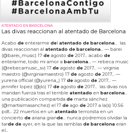
ATENTADO EN BARCELONA
Las divas reaccionan al atentado de Barcelona
Acabo
de
enterarme
de
l
atentado de barcelona
... las
divas reaccionan al
atentado de barcelona
... — barei
(@barei_music) 17
de
agosto
de
2017... acabo
de
enterarme, todo mi amor a
barcelona
... — rebeca music
(@rebecamusic_sv) 17
de
agosto
de
2017... — virginia
maestro (@virginiamaestro) 17
de
agosto
de
2017... —
yurena official (@yurena_) 17
de
agosto
de
2017... —
jennifer lopez (@jlo) 17
de
agosto
de
2017... las divas nos
mandan fuerza tras el terrible
atentado
en
barcelona
...
una publicación compartida
de
marta sánchez
(@martisimasanchez) el 17
de
ago
de
2017 a la(s) 10:56
pdt... 22 muertos en un
atentado
terrorista en un
concierto
de
ariana gran
de
... nunca podremos olvidar la
tar
de de
ayer, en la que las ramblas
de barcelona
eran
el...