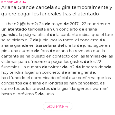
POBRE ARIANA
Ariana Grande cancela su gira temporalmente y
quiere pagar los funerales tras el atentado
— the o2 (@theo2) 24
de
mayo
de
2017... 22 muertos en
un
atentado
terrorista en un concierto
de
ariana
gran
de
... la página oficial
de
la cantante indica que el tour
se reiniciará el 7
de
junio, por lo tanto, el concierto
de
ariana gran
de
en
barcelona de
l día 13
de
junio sigue en
pie... una cuenta
de
fans
de
ariana ha revelado que la
cantante se ha puesto en contacto con las familias
de
las
víctimas para ofrecerse a pagar los gastos
de
los 22
funerales... la cuenta
de
twitter
de
l o2
de
londres, don
de
hoy tendría lugar un concierto
de
ariana gran
de
,
ha difundido el comunicado oficial que confirma que los
conciertos
de
ariana en londres se han cancelado, así
como todos los previstos
de
la gira 'dangerous woman'
hasta el próximo 5
de
junio...
Siguiente →