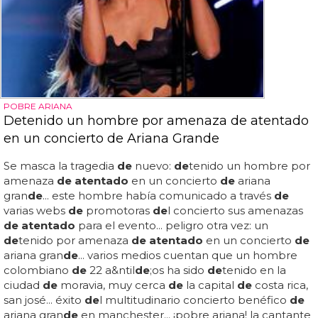
POBRE ARIANA
Detenido un hombre por amenaza de atentado
en un concierto de Ariana Grande
Se masca la tragedia
de
nuevo:
de
tenido un hombre por
amenaza
de atentado
en un concierto
de
ariana
gran
de
... este hombre había comunicado a través
de
varias webs
de
promotoras
de
l concierto sus amenazas
de atentado
para el evento... peligro otra vez: un
de
tenido por amenaza
de atentado
en un concierto
de
ariana gran
de
... varios medios cuentan que un hombre
colombiano
de
22 a&ntil
de
;os ha sido
de
tenido en la
ciudad
de
moravia, muy cerca
de
la capital
de
costa rica,
san josé... éxito
de
l multitudinario concierto benéfico
de
ariana gran
de
en manchester... ¡pobre ariana! la cantante