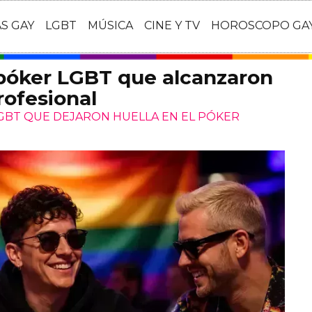
AS GAY
LGBT
MÚSICA
CINE Y TV
HOROSCOPO GA
 póker LGBT que alcanzaron
rofesional
LGBT QUE DEJARON HUELLA EN EL PÓKER