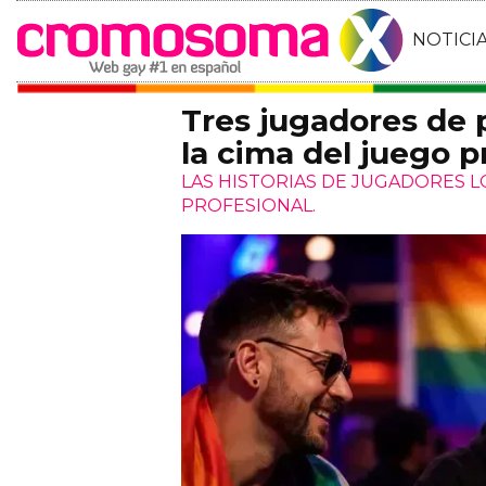
NOTICI
Tres jugadores de
la cima del juego p
LAS HISTORIAS DE JUGADORES 
PROFESIONAL.