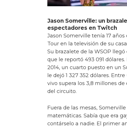
Jason Somerville: un brazale
espectadores en Twitch
Jason Somerville tenía 17 años
Tour en la televisión de su cas
Su brazalete de la WSOP llegó 
que le reportó 493 091 dólares.
2014, un cuarto puesto en un S
le dejó 1 327 352 dólares. Entre
vivo supera los 3,8 millones de
del circuito.
Fuera de las mesas, Somerville
matemáticas. Sabía que era gay
contárselo a nadie. El primer 