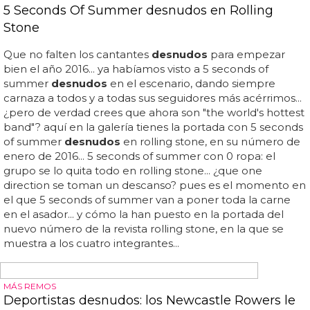
Fotos de los gemelos Suminski desnudos
Aunque para barrocos sus cuerpos tatuados o el
momentazo que comparten los gemelos suminski
desnudos
en la bañera... musculosos y muy morbosos:
así son los gemelos suminski, famosos por sus cuerpazos
y por un reality de la mtv... no te pierdas detalle de la
galería, porque marcan paquetes y culos sin parar... ¿qué
te parecen las fotos de los gemelos suminski
desnudos
?... tremendos gemelos
desnudos
: las fotos
más morbosas de anthony y jason suminski... en esta
sesión de fotos realizada por david kawena, los hermanos
anthony y jason nos ponen a mil en un entorno de lo más
barroco...