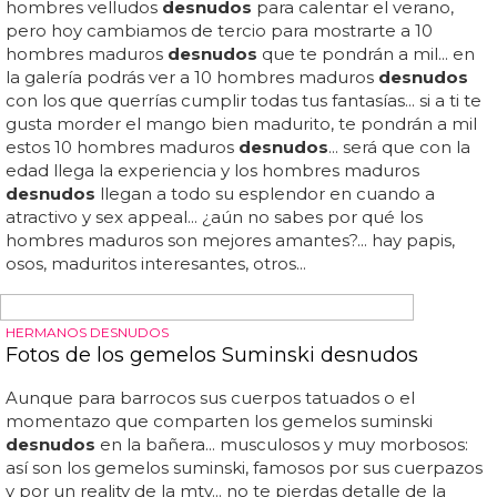
BACANAL EN EL VESTUARIO PARA CELEBRAR LA LIGA
Fotos de los jugadores del Real Madrid
desnudos en el vestuario
Los jugadores del real madrid celebraron semi
desnudos
en el vestuario su triunfo en la liga... aquí tienes las fotos: ...
sergio ramos, cristiano ronaldo, iker casillas, granero o xabi
alonso... un cocktail de hombres para todos los gustos...
en las fotos que subieron a twitter podemos ver entre
otros a arbeloa...