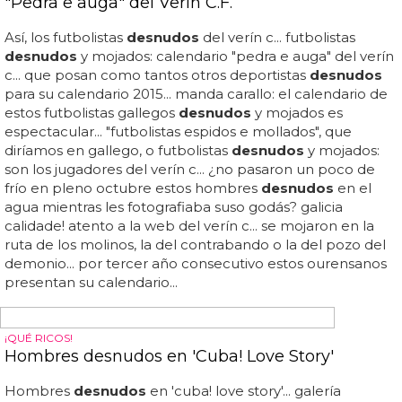
hombres virtuales recreados en el popular videojuego,
quinta entrega de la saga the elder scrolls...
ÑAM
Las mejores fotos de futbolistas desnudos
Las mejores fotos de futbolistas
desnudos
... las hay de
todas las épocas, así que no te pierdas nuestra galería de
futbolistas
desnudos
... te recopilamos unas cuantas