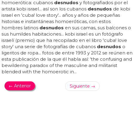
imágenes de futbolistas
desnudos
, la mayoría de ellas
pilladas, ya sea en el vestuario, en habitaciones de hotel o
en el propio campo de juego... ¿por qué nos gustan tanto
los futbolistas? ¿porque es uno de los deportes en los
que la homosexualidad es más tabú? sea como sea, el
deporte rey encanta y no sólo a los heteros...
CANTANTES DESNUDOS