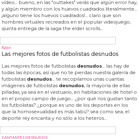
estos 10 hombres maduros
desnudos
... será que con la
edad llega la experiencia y los hombres maduros
desnudos
llegan a todo su esplendor en cuando a
atractivo y sex appeal... ¿aún no sabes por qué los
hombres maduros son mejores amantes?... hay papis,
osos, maduritos interesantes, otros...
HERMANOS DESNUDOS