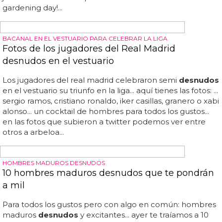
Gardening Day
Aunque no todos son tan atractivos como los hombres
desnudos
de la siguiente galería, nosotros te traemos a
estos jardineros
desnudos
de una sesión de fotos muy,
muy interesante... multitud de hombres
desnudos
celebran el world naked gardening day cada año a
principios de mayo... por increíble que parezca existe: el
día mundial de hacer jardinería desnudo... y tú, ¿harías
nudismo en tu jardín mientras cuidas tus plantitas?... si es
que ya hay días para todo, pero nosotros no vamos a
poner queja... mira a ver si encuentras algún capullo...
jardineros
desnudos
: ¡así se celebra el world naked
gardening day!...