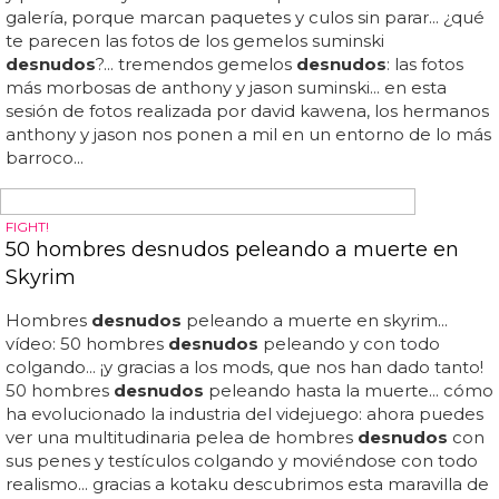
HOMBRES MADUROS DESNUDOS
10 hombres maduros desnudos que te pondrán
a mil
Para todos los gustos pero con algo en común: hombres
maduros
desnudos
y excitantes... ayer te traíamos a 10
hombres velludos
desnudos
para calentar el verano,
pero hoy cambiamos de tercio para mostrarte a 10
hombres maduros
desnudos
que te pondrán a mil... en
la galería podrás ver a 10 hombres maduros
desnudos
con los que querrías cumplir todas tus fantasías... si a ti te
gusta morder el mango bien madurito, te pondrán a mil