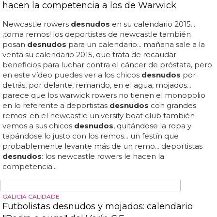
FIGHT!
50 hombres desnudos peleando a muerte en
Skyrim
Hombres
desnudos
peleando a muerte en skyrim...
vídeo: 50 hombres
desnudos
peleando y con todo
colgando... ¡y gracias a los mods, que nos han dado tanto!
50 hombres
desnudos
peleando hasta la muerte... cómo
ha evolucionado la industria del videjuego: ahora puedes
ver una multitudinaria pelea de hombres
desnudos
con
sus penes y testículos colgando y moviéndose con todo
realismo... gracias a kotaku descubrimos esta maravilla de
vídeo... bueno, en las "outtakes" verás que algún error hay,
y algún miembro con los huevos cuadrados literalmente...
¡alguno tiene los huevos cuadrados!... claro que son