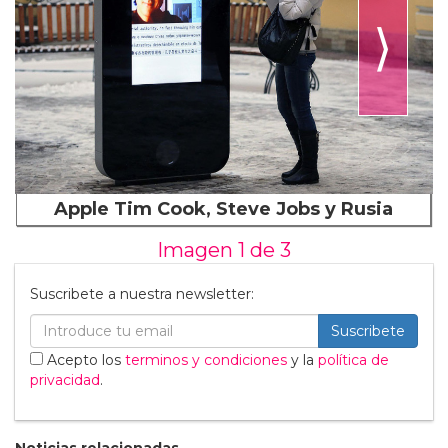
⟩
Apple Tim Cook, Steve Jobs y Rusia
Imagen 1 de
3
Suscribete a nuestra newsletter:
Suscribete
Acepto los
terminos y condiciones
y la
política de
privacidad
.
Noticias relacionadas