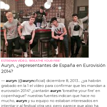
ESTRENAN VÍDEO, 'BREATHE YOUR FIRE'
Auryn, ¿representantes de España en Eurovisión
2014?
—
auryn
(@
auryn
oficial) diciembre 8, 2013... ¿ya habrán
grabado en la 1 el vídeo para confirmar que les mandan a
eurovisión 2014? ¿cantarán
auryn
'breathe your fire' en
copenhague? nuestras fuentes indican que hace no
mucho,
auryn
y su equipo no estaban interesados en
intentar ir al festival otra vez, pero parece que algo ha