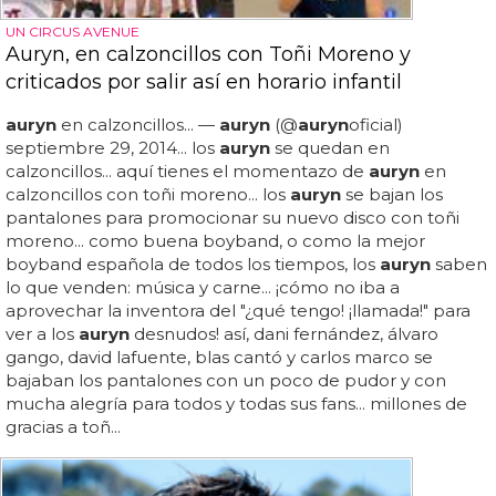
UN CIRCUS AVENUE
Auryn, en calzoncillos con Toñi Moreno y
criticados por salir así en horario infantil
auryn
en calzoncillos... —
auryn
(@
auryn
oficial)
septiembre 29, 2014... los
auryn
se quedan en
calzoncillos... aquí tienes el momentazo de
auryn
en
calzoncillos con toñi moreno... los
auryn
se bajan los
pantalones para promocionar su nuevo disco con toñi
moreno... como buena boyband, o como la mejor
boyband española de todos los tiempos, los
auryn
saben
lo que venden: música y carne... ¡cómo no iba a
aprovechar la inventora del "¿qué tengo! ¡llamada!" para
ver a los
auryn
desnudos! así, dani fernández, álvaro
gango, david lafuente, blas cantó y carlos marco se
bajaban los pantalones con un poco de pudor y con
mucha alegría para todos y todas sus fans... millones de
gracias a toñ...