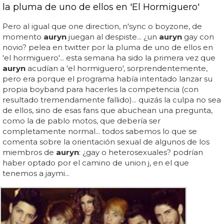
la pluma de uno de ellos en 'El Hormiguero'
Pero al igual que one direction, n'sync o boyzone, de
momento
auryn
juegan al despiste... ¿un
auryn
gay con
novio? pelea en twitter por la pluma de uno de ellos en
'el hormiguero'... esta semana ha sido la primera vez que
auryn
acudían a 'el hormiguero', sorprendentemente,
pero era porque el programa había intentado lanzar su
propia boyband para hacerles la competencia (con
resultado tremendamente fallido)... quizás la culpa no sea
de ellos, sino de esas fans que abuchean una pregunta,
como la de pablo motos, que debería ser
completamente normal... todos sabemos lo que se
comenta sobre la orientación sexual de algunos de los
miembros de
auryn
: ¿gay o heterosexuales? podrían
haber optado por el camino de union j, en el que
tenemos a jaymi...