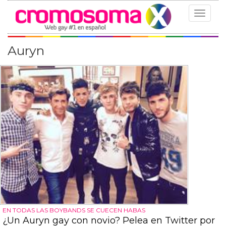
Toggle
navigat
Auryn
EN TODAS LAS BOYBANDS SE CUECEN HABAS
¿Un Auryn gay con novio? Pelea en Twitter por