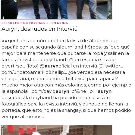
COMO BUENA BOYBAND, SIN ROPA
Auryn, desnudos en Interviú
auryn
han sido número 1 en la lista de álbumes de
españa con su segundo álbum 'anti-héroes', así que qué
mejor para mantenerse que quitarse la ropa y salir en la
famosa revista... la boy-band nº1 en españa sí sabe
divertirse... [foto] @
auryn
oficial en interviú [3] twitter...
com/unpatoamarillo&hellip... ¿de verdad era necesaria
una guitarra, o una bandera británica para taparse?
mucho mejor otra con más colorines, como por ejemplo
la española... com/david
auryn
_cf/&hellip... ¡
auryn
desnudos! la boyband ha posado en una sesión
fotográfica para la revista interviú, y aunque no llenan la
portada, que esto no es la shangay, sí que hemos podido
ver que al menos...