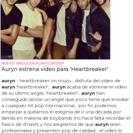
NUEVO SINGLE EN PLAN DUBSTEP
Auryn estrena vídeo para 'Heartbreaker'
auryn
- heartbreaker on muzu... disfruta del vídeo de
auryn
'heartbreaker'...
auryn
acaba de estrenar el vídeo
de su último single, 'heartbreaker'...
auryn
han
conseguido lanzar un single que poco tiene que envidiar
a cualquier hit pop internacional... por fin podemos
empezar a quitarnos el estigma de ir una década por
detrás en materia de boybands (no hace falta recordar el
fiasco de d'nash) y nos alegramos de que
auryn
sean
profesionales y presenten pop de calidad... el vídeo lo