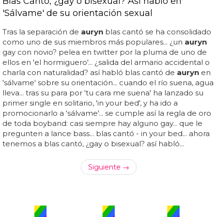
Blas Cantó, ¿gay o bisexual? Así habló en
'Sálvame' de su orientación sexual
Tras la separación de
auryn
blas cantó se ha consolidado
como uno de sus miembros más populares... ¿un
auryn
gay con novio? pelea en twitter por la pluma de uno de
ellos en 'el hormiguero'... ¿salida del armario accidental o
charla con naturalidad? así habló blas cantó de
auryn
en
'sálvame' sobre su orientación... cuando el río suena, agua
lleva... tras su para por 'tu cara me suena' ha lanzado su
primer single en solitario, 'in your bed', y ha ido a
promocionarlo a 'sálvame'... se cumple así la regla de oro
de toda boyband: casi siempre hay alguno gay... que le
pregunten a lance bass... blas cantó - in your bed... ahora
tenemos a blas cantó, ¿gay o bisexual? así habló...
Siguiente →