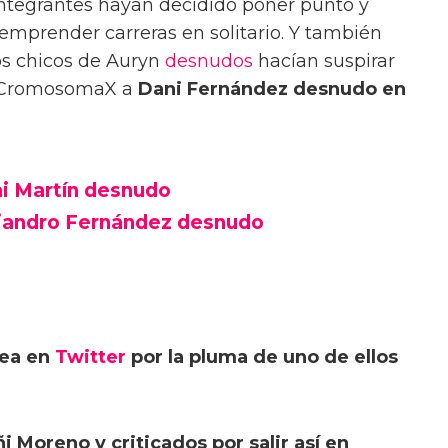
integrantes hayan decidido poner punto y
 emprender carreras en solitario. Y también
los chicos de Auryn
desnudos
hacían suspirar
n CromosomaX a
Dani Fernández desnudo en
ni Martín desnudo
ejandro Fernández desnudo
lea en
Twitter
por la pluma de uno de ellos
i Moreno y criticados por salir así en