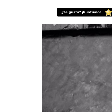
¿Te gusta? ¡Puntúalo!