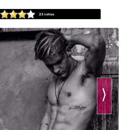
23
votos
⟩