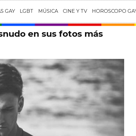
AS GAY
LGBT
MÚSICA
CINE Y TV
HOROSCOPO GA
snudo en sus fotos más