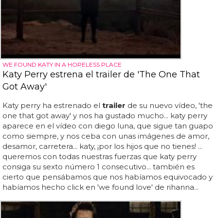
WE FOUND KATY IN A HOPELESS PLACE
Katy Perry estrena el trailer de 'The One That
Got Away'
Katy perry ha estrenado el
trailer
de su nuevo vídeo, 'the
one that got away' y nos ha gustado mucho... katy perry
aparece en el vídeo con diego luna, que sigue tan guapo
como siempre, y nos ceba con unas imágenes de amor,
desamor, carretera... katy, ¡por los hijos que no tienes! ...
queremos con todas nuestras fuerzas que katy perry
consiga su sexto número 1 consecutivo... también es
cierto que pensábamos que nos habíamos equivocado y
habíamos hecho click en 'we found love' de rihanna...