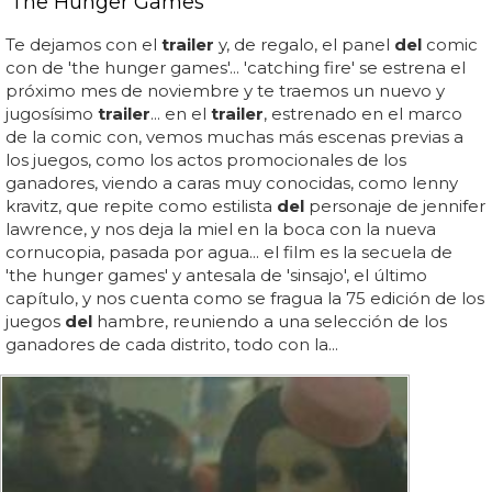
'The Hunger Games'
Te dejamos con el
trailer
y, de regalo, el panel
del
comic
con de 'the hunger games'... 'catching fire' se estrena el
próximo mes de noviembre y te traemos un nuevo y
jugosísimo
trailer
... en el
trailer
, estrenado en el marco
de la comic con, vemos muchas más escenas previas a
los juegos, como los actos promocionales de los
ganadores, viendo a caras muy conocidas, como lenny
kravitz, que repite como estilista
del
personaje de jennifer
lawrence, y nos deja la miel en la boca con la nueva
cornucopia, pasada por agua... el film es la secuela de
'the hunger games' y antesala de 'sinsajo', el último
capítulo, y nos cuenta como se fragua la 75 edición de los
juegos
del
hambre, reuniendo a una selección de los
ganadores de cada distrito, todo con la...