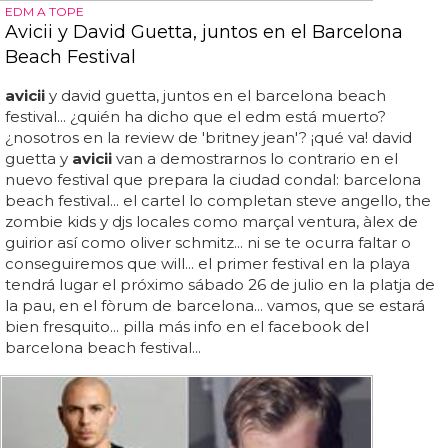
EDM A TOPE
Avicii y David Guetta, juntos en el Barcelona
Beach Festival
avicii
y david guetta, juntos en el barcelona beach
festival... ¿quién ha dicho que el edm está muerto?
¿nosotros en la review de 'britney jean'? ¡qué va! david
guetta y
avicii
van a demostrarnos lo contrario en el
nuevo festival que prepara la ciudad condal: barcelona
beach festival... el cartel lo completan steve angello, the
zombie kids y djs locales como marçal ventura, àlex de
guirior así como oliver schmitz... ni se te ocurra faltar o
conseguiremos que will... el primer festival en la playa
tendrá lugar el próximo sábado 26 de julio en la platja de
la pau, en el fòrum de barcelona... vamos, que se estará
bien fresquito... pilla más info en el facebook del
barcelona beach festival...