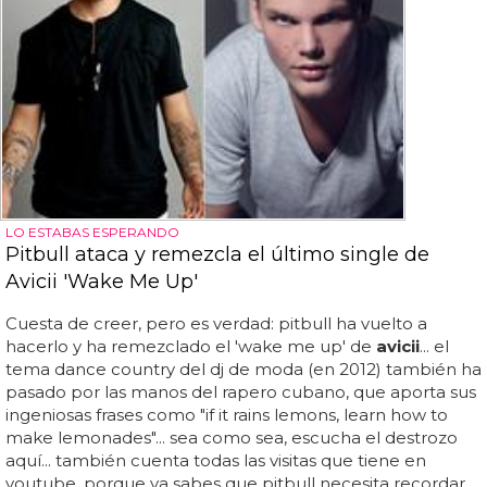
LO ESTABAS ESPERANDO
Pitbull ataca y remezcla el último single de
Avicii 'Wake Me Up'
Cuesta de creer, pero es verdad: pitbull ha vuelto a
hacerlo y ha remezclado el 'wake me up' de
avicii
... el
tema dance country del dj de moda (en 2012) también ha
pasado por las manos del rapero cubano, que aporta sus
ingeniosas frases como "if it rains lemons, learn how to
make lemonades"... sea como sea, escucha el destrozo
aquí... también cuenta todas las visitas que tiene en
youtube, porque ya sabes que pitbull necesita recordar