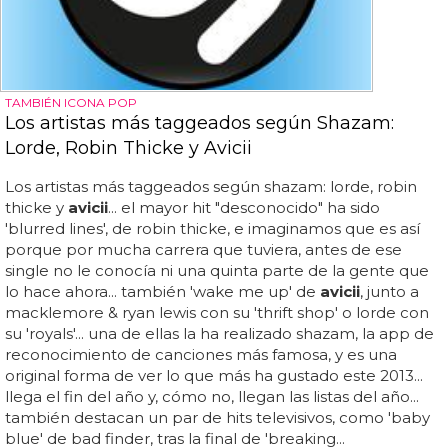
TAMBIÉN ICONA POP
Los artistas más taggeados según Shazam:
Lorde, Robin Thicke y Avicii
Los artistas más taggeados según shazam: lorde, robin
thicke y
avicii
... el mayor hit "desconocido" ha sido
'blurred lines', de robin thicke, e imaginamos que es así
porque por mucha carrera que tuviera, antes de ese
single no le conocía ni una quinta parte de la gente que
lo hace ahora... también 'wake me up' de
avicii
, junto a
macklemore & ryan lewis con su 'thrift shop' o lorde con
su 'royals'... una de ellas la ha realizado shazam, la app de
reconocimiento de canciones más famosa, y es una
original forma de ver lo que más ha gustado este 2013...
llega el fin del año y, cómo no, llegan las listas del año...
también destacan un par de hits televisivos, como 'baby
blue' de bad finder, tras la final de 'breaking...