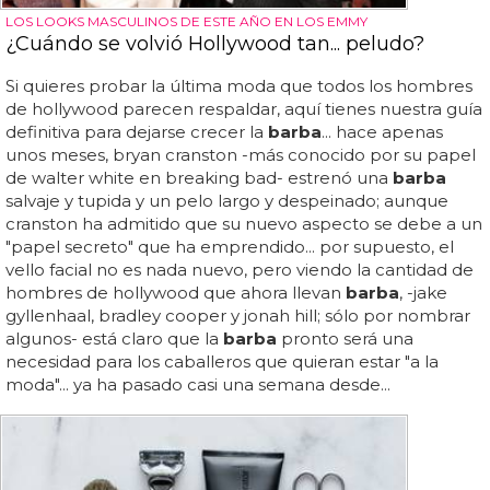
LOS LOOKS MASCULINOS DE ESTE AÑO EN LOS EMMY
¿Cuándo se volvió Hollywood tan... peludo?
Si quieres probar la última moda que todos los hombres
de hollywood parecen respaldar, aquí tienes nuestra guía
definitiva para dejarse crecer la
barba
... hace apenas
unos meses, bryan cranston -más conocido por su papel
de walter white en breaking bad- estrenó una
barba
salvaje y tupida y un pelo largo y despeinado; aunque
cranston ha admitido que su nuevo aspecto se debe a un
"papel secreto" que ha emprendido... por supuesto, el
vello facial no es nada nuevo, pero viendo la cantidad de
hombres de hollywood que ahora llevan
barba
, -jake
gyllenhaal, bradley cooper y jonah hill; sólo por nombrar
algunos- está claro que la
barba
pronto será una
necesidad para los caballeros que quieran estar "a la
moda"... ya ha pasado casi una semana desde...