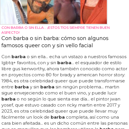
CON BARBA O SIN ELLA... ¡ESTOS TÍOS SIEMPRE TIENEN BUEN
ASPECTO!
Con barba o sin barba: cómo son algunos
famosos queer con y sin vello facial
Con
barba
o sin ella... echa un vistazo a nuestros famosos
lgbtq+ favoritos, con y sin
barba
... el esquiador de estilo
libre gus kenworthy, ahora también conocido como actor
en proyectos como 80 for brady y american horror story:
1984, es otra celebridad queer que puede transformarse
entre
barba
y sin
barba
sin ningún problema... martin
sigue envejeciendo como el buen vino, y puede lucir
barba
o no según lo que sienta ese día... el pintor jwan
yosef, que estuvo casado con ricky martin entre 2017 y
2023, es otra celebridad queer que puede llevar muy
fácilmente un look de
barba
completa, así como una
cara bien afeitada... es un dicho común entre las personas