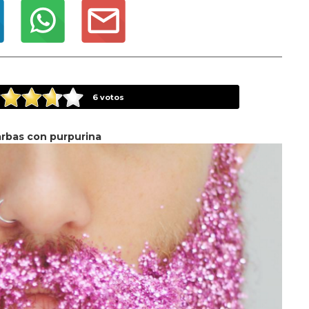
6
votos
rbas con purpurina