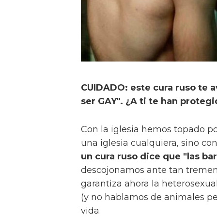
CUIDADO: este cura ruso te a
ser GAY". ¿A ti te han proteg
Con la iglesia hemos topado po
una iglesia cualquiera, sino co
un cura ruso dice que "las ba
descojonamos ante tan tremend
garantiza ahora la heterosexua
(y no hablamos de animales pelud
vida.