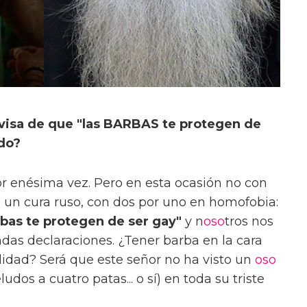
visa de que "las BARBAS te protegen de
ido?
r enésima vez. Pero en esta ocasión no con
n un cura ruso, con dos por uno en homofobia:
rbas te protegen de ser gay"
y n
oso
tros nos
as declaraciones. ¿Tener barba en la cara
lidad? Será que este señor no ha visto un
oso
os a cuatro patas... o sí) en toda su triste