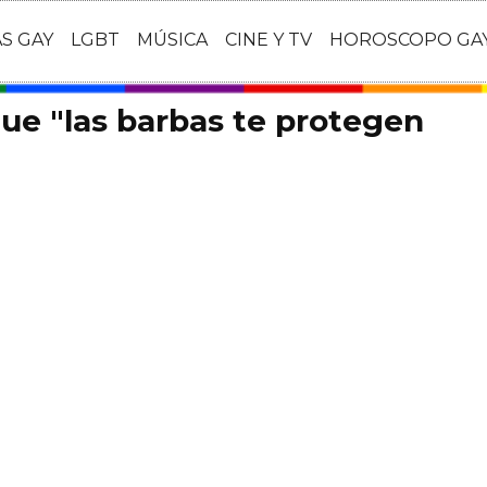
AS GAY
LGBT
MÚSICA
CINE Y TV
HOROSCOPO GA
que "las barbas te protegen