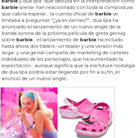
barbie
y dua lipa -que debuta en la interpretación como
barbie
sirena- han reaccionado con toda la compostura
que cabría esperar... la cuenta oficial de
barbie
se
limitaba a preguntar: "¿ya es viernes?"... dua lipa ha
anunciado el lanzamiento de un nuevo single de la
banda sonora de la próxima película de greta gerwig
sobre
barbie
... el lanzamiento de
barbie
ha incluido
hasta ahora dos tráilers -un teaser y una versión más
larga- y una genial campaña de marketing de carteles
individuales de los personajes, que ha aumentado la
expectación... aunque significa que la era future nostalgia
de dua lipa podría estar llegando por fin a su fin, el
anuncio de un nuevo single...