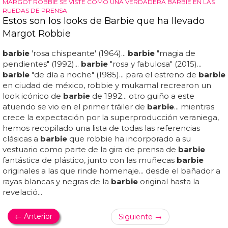
MARGOT ROBBIE SE VISTE COMO UNA VERDADERA BARBIE EN LAS
RUEDAS DE PRENSA
Estos son los looks de Barbie que ha llevado
Margot Robbie
barbie
'rosa chispeante' (1964)...
barbie
"magia de
pendientes" (1992)...
barbie
"rosa y fabulosa" (2015)...
barbie
"de día a noche" (1985)... para el estreno de
barbie
en ciudad de méxico, robbie y mukamal recrearon un
look icónico de
barbie
de 1992... otro guiño a este
atuendo se vio en el primer tráiler de
barbie
... mientras
crece la expectación por la superproducción veraniega,
hemos recopilado una lista de todas las referencias
clásicas a
barbie
que robbie ha incorporado a su
vestuario como parte de la gira de prensa de
barbie
fantástica de plástico, junto con las muñecas
barbie
originales a las que rinde homenaje... desde el bañador a
rayas blancas y negras de la
barbie
original hasta la
revelació...
← Anterior
Siguiente →