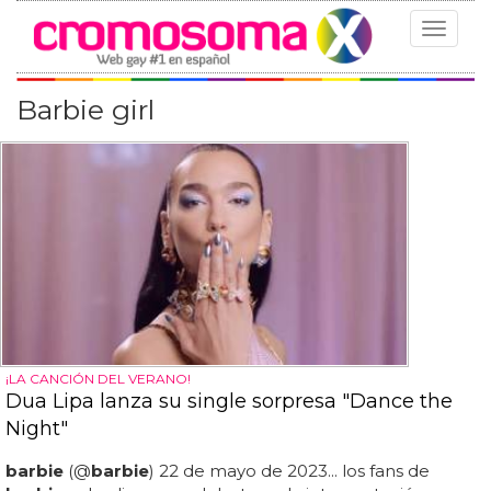
Toggle
navigat
Barbie girl
¡LA CANCIÓN DEL VERANO!
Dua Lipa lanza su single sorpresa "Dance the
Night"
barbie
(@
barbie
) 22 de mayo de 2023... los fans de