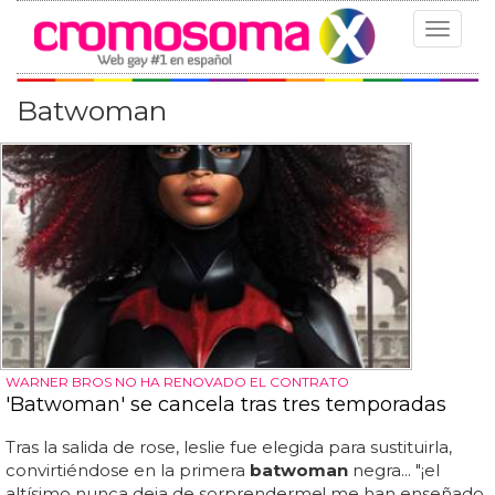
Toggle
navigat
Batwoman
WARNER BROS NO HA RENOVADO EL CONTRATO
'Batwoman' se cancela tras tres temporadas
Tras la salida de rose, leslie fue elegida para sustituirla,
convirtiéndose en la primera
batwoman
negra... "¡el
altísimo nunca deja de sorprenderme! me han enseñado