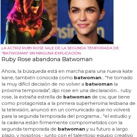
LA ACTRIZ RUBY ROSE SALE DE LA SEGUNDA TEMPORADA DE
"BATWOMAN" SIN NINGUNA EXPLICACIÓN.
Ruby Rose abandona Batwoman
Ahora, la búsqueda está en marcha para una nueva kate
kane, también conocida como
batwoman
... "he tomado
la muy difícil decisión de no volver a
batwoman
la
próxima temporada", dijo rose en una declaración... ruby
rose, la extraña estrella de
batwoman
de cw, que tiene
como protagonista a la primera superheroína lesbiana de
la televisión, anunció en un comunicado que no volverá
para la segunda temporada del programa... "el estudio y
la cadena están firmemente comprometidos con la
segunda temporada de
batwoman
y su futuro a largo
plazo, y nosotros - junto con el talentoso equipo creativo