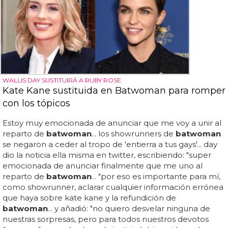
WALLIS DAY SUSTITUIRÁ A RUBY ROSE
Kate Kane sustituida en Batwoman para romper
con los tópicos
Estoy muy emocionada de anunciar que me voy a unir al
reparto de
batwoman
... los showrunners de
batwoman
se negaron a ceder al tropo de 'entierra a tus gays'... day
dio la noticia ella misma en twitter, escribiendo: "super
emocionada de anunciar finalmente que me uno al
reparto de
batwoman
... "por eso es importante para mí,
como showrunner, aclarar cualquier información errónea
que haya sobre kate kane y la refundición de
batwoman
... y añadió: "no quiero desvelar ninguna de
nuestras sorpresas, pero para todos nuestros devotos