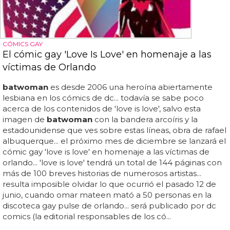
CÓMICS GAY
El cómic gay 'Love Is Love' en homenaje a las
víctimas de Orlando
batwoman
es desde 2006 una heroína abiertamente
lesbiana en los cómics de dc... todavía se sabe poco
acerca de los contenidos de 'love is love', salvo esta
imagen de
batwoman
con la bandera arcoíris y la
estadounidense que ves sobre estas líneas, obra de rafael
albuquerque... el próximo mes de diciembre se lanzará el
cómic gay 'love is love' en homenaje a las víctimas de
orlando... 'love is love' tendrá un total de 144 páginas con
más de 100 breves historias de numerosos artistas...
resulta imposible olvidar lo que ocurrió el pasado 12 de
junio, cuando omar mateen mató a 50 personas en la
discoteca gay pulse de orlando... será publicado por dc
comics (la editorial responsables de los có...