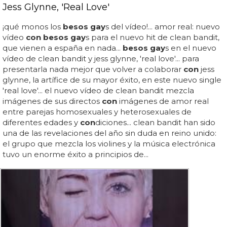
Jess Glynne, 'Real Love'
¡qué monos los
besos gay
s del vídeo!... amor real: nuevo
vídeo
con besos gay
s para el nuevo hit de clean bandit,
que vienen a españa en nada...
besos gay
s en el nuevo
vídeo de clean bandit y jess glynne, 'real love'... para
presentarla nada mejor que volver a colaborar
con
jess
glynne, la artífice de su mayor éxito, en este nuevo single
'real love'... el nuevo vídeo de clean bandit mezcla
imágenes de sus directos
con
imágenes de amor real
entre parejas homosexuales y heterosexuales de
diferentes edades y
con
diciones... clean bandit han sido
una de las revelaciones del año sin duda en reino unido:
el grupo que mezcla los violines y la música electrónica
tuvo un enorme éxito a principios de...