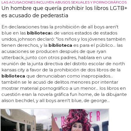
LAS ACUSACIONES INCLUYEN ABUSOS SEXUALES Y PORNOGRÁFICOS
Un hombre que quería prohibir los libros LGTB+
es acusado de pederastia
En declaraciones tras la prohibición de all boys aren't
blue en las
biblioteca
s de varios estados de estados
unidos, johnson declaró: "los niños y los jóvenes también
tienen derechos, y la
biblioteca
es para el público... las
acusaciones se producen después de que ryan
utterback, junto con otros padres, hablara en una
reunión de la junta directiva del distrito escolar de north
kansas city a favor de la prohibición de dos libros de la
biblioteca
que denunciaban como inapropiados...
también se le acusó de delitos menores por intentar
mostrar material pornográfico a un menor... los libros en
cuestión eran la novela gráfica fun home, de la dibujante
alison bechdel, y all boys aren't blue, de george...