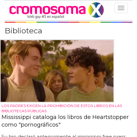
Toggle
navigat
Biblioteca
LOS PADRES EXIGEN LA PROHIBICIÓN DE ESTOS LIBROS EN LAS
BIBLIOTECAS PÚBLICAS
Mississippi cataloga los libros de Heartstopper
como "pornográficos"
Su hijo declaró anteriormente al mississippi free press