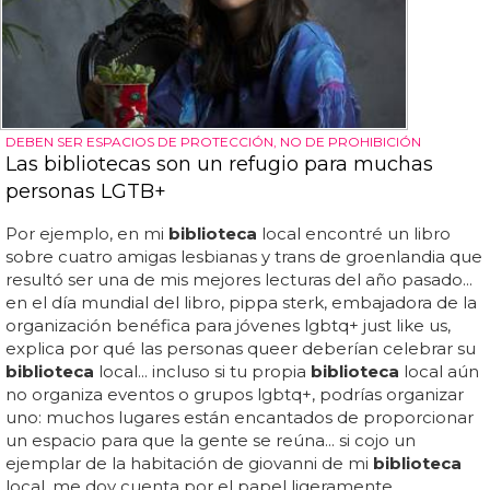
DEBEN SER ESPACIOS DE PROTECCIÓN, NO DE PROHIBICIÓN
Las bibliotecas son un refugio para muchas
personas LGTB+
Por ejemplo, en mi
biblioteca
local encontré un libro
sobre cuatro amigas lesbianas y trans de groenlandia que
resultó ser una de mis mejores lecturas del año pasado...
en el día mundial del libro, pippa sterk, embajadora de la
organización benéfica para jóvenes lgbtq+ just like us,
explica por qué las personas queer deberían celebrar su
biblioteca
local... incluso si tu propia
biblioteca
local aún
no organiza eventos o grupos lgbtq+, podrías organizar
uno: muchos lugares están encantados de proporcionar
un espacio para que la gente se reúna... si cojo un
ejemplar de la habitación de giovanni de mi
biblioteca
local, me doy cuenta por el papel ligeramente