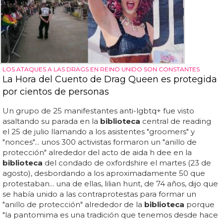
LOS ATAQUES A LAS DRAGS EN REINO UNIDO SON CONSTANTES
La Hora del Cuento de Drag Queen es protegida
por cientos de personas
Un grupo de 25 manifestantes anti-lgbtq+ fue visto
asaltando su parada en la
biblioteca
central de reading
el 25 de julio llamando a los asistentes "groomers" y
"nonces"... unos 300 activistas formaron un "anillo de
protección" alrededor del acto de aida h dee en la
biblioteca
del condado de oxfordshire el martes (23 de
agosto), desbordando a los aproximadamente 50 que
protestaban... una de ellas, lilian hunt, de 74 años, dijo que
se había unido a las contraprotestas para formar un
"anillo de protección" alrededor de la
biblioteca
porque
"la pantomima es una tradición que tenemos desde hace