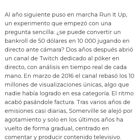
algo que no se resuelve con matemáticas.
Sabía que era gay desde la adolescencia, pero
estuvo años sin contárselo a nadie. El primer
amigo en saberlo lo supo cuando Somerville
tenía 22 años; sus padres, poco después, le
pidieron que no lo hiciera público. Un 14 de
febrero de 2012, San Valentín, colgó en su blog
personal un texto largo donde lo contaba
todo, sin rodeos. Ningún hombre en la élite
del póker profesional había dado ese paso
antes. The Advocate y Out Magazine
recogieron la publicación, y esta última lo
incluyó en su lista anual Out 100. Él mismo ha
contado después que aquella decisión le
quitó un peso de encima. Dejó de gastar
energía en disimular y pudo volcarla entera