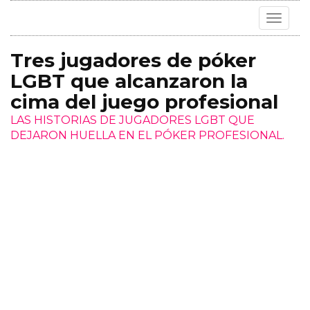
Toggle
navigat
Tres jugadores de póker
LGBT que alcanzaron la
cima del juego profesional
LAS HISTORIAS DE JUGADORES LGBT QUE
DEJARON HUELLA EN EL PÓKER PROFESIONAL.