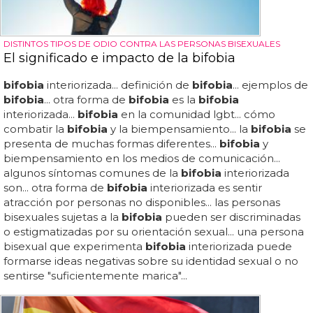
DISTINTOS TIPOS DE ODIO CONTRA LAS PERSONAS BISEXUALES
El significado e impacto de la bifobia
bifobia
interiorizada... definición de
bifobia
... ejemplos de
bifobia
... otra forma de
bifobia
es la
bifobia
interiorizada...
bifobia
en la comunidad lgbt... cómo
combatir la
bifobia
y la biempensamiento... la
bifobia
se
presenta de muchas formas diferentes...
bifobia
y
biempensamiento en los medios de comunicación...
algunos síntomas comunes de la
bifobia
interiorizada
son... otra forma de
bifobia
interiorizada es sentir
atracción por personas no disponibles... las personas
bisexuales sujetas a la
bifobia
pueden ser discriminadas
o estigmatizadas por su orientación sexual... una persona
bisexual que experimenta
bifobia
interiorizada puede
formarse ideas negativas sobre su identidad sexual o no
sentirse "suficientemente marica"...