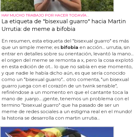
HAY MUCHO TRABAJO POR HACER TODAVÍA...
La etiqueta de "bisexual guarro" hacia Martin
Urrutia: de meme a bifobia
En resumen, esta etiqueta del "bisexual guarro" es más
que un simple meme; es
bifobia
en acción... urrutia, sin
entrar en detalles sobre su orientación, levantó la mano...
el origen del meme se remonta a x, pero la cosa explotó
en esta edición de ot... lo que no sabía en ese momento,
y que nadie le había dicho aún, es que sería conocido
como un "bisexual guarro"... otro comenta, "un bisexual
guarro juega con el corazón de un twink sensible",
refiriéndose a un momento en que el cantante toca la
mano de juanjo... ¡gente, tenemos un problema con el
termino "bisexual guarro" que ha pasado de ser un
meme de redes sociales a un estigma real en el mundo!
la historia se desarrolla con martin urrutia...