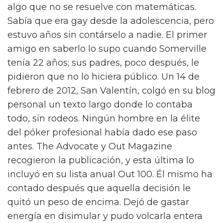
algo que no se resuelve con matemáticas.
Sabía que era gay desde la adolescencia, pero
estuvo años sin contárselo a nadie. El primer
amigo en saberlo lo supo cuando Somerville
tenía 22 años; sus padres, poco después, le
pidieron que no lo hiciera público. Un 14 de
febrero de 2012, San Valentín, colgó en su blog
personal un texto largo donde lo contaba
todo, sin rodeos. Ningún hombre en la élite
del póker profesional había dado ese paso
antes. The Advocate y Out Magazine
recogieron la publicación, y esta última lo
incluyó en su lista anual Out 100. Él mismo ha
contado después que aquella decisión le
quitó un peso de encima. Dejó de gastar
energía en disimular y pudo volcarla entera