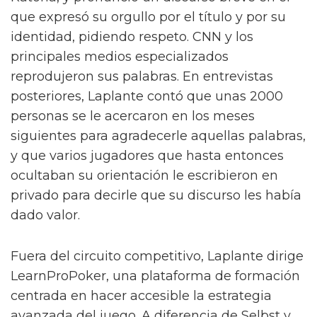
que expresó su orgullo por el título y por su
identidad, pidiendo respeto. CNN y los
principales medios especializados
reprodujeron sus palabras. En entrevistas
posteriores, Laplante contó que unas 2000
personas se le acercaron en los meses
siguientes para agradecerle aquellas palabras,
y que varios jugadores que hasta entonces
ocultaban su orientación le escribieron en
privado para decirle que su discurso les había
dado valor.
Fuera del circuito competitivo, Laplante dirige
LearnProPoker, una plataforma de formación
centrada en hacer accesible la estrategia
avanzada del juego. A diferencia de Selbst y