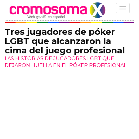
Toggle
navigat
Tres jugadores de póker
LGBT que alcanzaron la
cima del juego profesional
LAS HISTORIAS DE JUGADORES LGBT QUE
DEJARON HUELLA EN EL PÓKER PROFESIONAL.