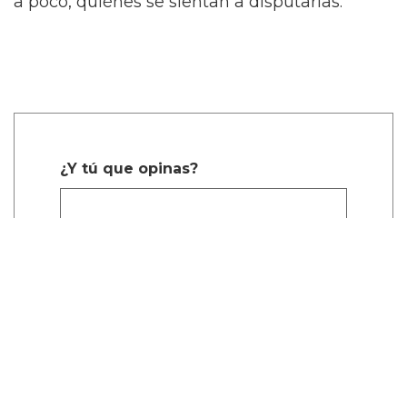
a poco, quiénes se sientan a disputarlas.
¿Y tú que opinas?
Nombre: