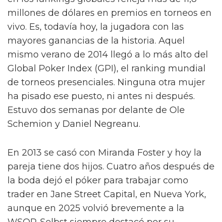
millones de dólares en premios en torneos en
vivo. Es, todavía hoy, la jugadora con las
mayores ganancias de la historia. Aquel
mismo verano de 2014 llegó a lo más alto del
Global Poker Index (GPI), el ranking mundial
de torneos presenciales. Ninguna otra mujer
ha pisado ese puesto, ni antes ni después.
Estuvo dos semanas por delante de Ole
Schemion y Daniel Negreanu.
En 2013 se casó con Miranda Foster y hoy la
pareja tiene dos hijos. Cuatro años después de
la boda dejó el póker para trabajar como
trader en Jane Street Capital, en Nueva York,
aunque en 2025 volvió brevemente a la