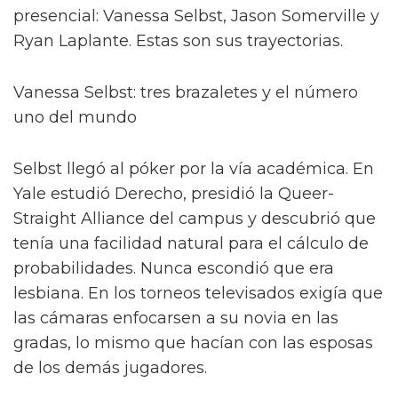
presencial: Vanessa Selbst, Jason Somerville y
Ryan Laplante. Estas son sus trayectorias.
Vanessa Selbst: tres brazaletes y el número
uno del mundo
Selbst llegó al póker por la vía académica. En
Yale estudió Derecho, presidió la Queer-
Straight Alliance del campus y descubrió que
tenía una facilidad natural para el cálculo de
probabilidades. Nunca escondió que era
lesbiana. En los torneos televisados exigía que
las cámaras enfocarsen a su novia en las
gradas, lo mismo que hacían con las esposas
de los demás jugadores.