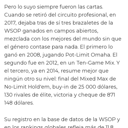
Pero lo suyo siempre fueron las cartas.
Cuando se retiró del circuito profesional, en
2017, dejaba tras de sí tres brazaletes de la
WSOP ganados en campos abiertos,
mezclada con los mejores del mundo sin que
el género contase para nada. El primero lo
ganó en 2008, jugando Pot-Limit Omaha. El
segundo fue en 2012, en un Ten-Game Mix. Y
el tercero, ya en 2014, resume mejor que
ningún otro su nivel: final del Mixed Max de
No-Limit Hold'em, buy-in de 25 000 dólares,
130 rivales de élite, victoria y cheque de 871
148 dólares.
Su registro en la base de datos de la WSOP y
en los rankings globales refleja más de 11,8