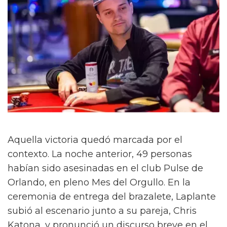
Aquella victoria quedó marcada por el
contexto. La noche anterior, 49 personas
habían sido asesinadas en el club Pulse de
Orlando, en pleno Mes del Orgullo. En la
ceremonia de entrega del brazalete, Laplante
subió al escenario junto a su pareja, Chris
Katona, y pronunció un discurso breve en el