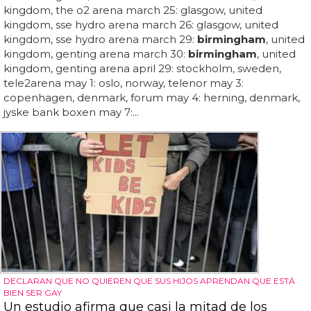
kingdom, the o2 arena march 25: glasgow, united
kingdom, sse hydro arena march 26: glasgow, united
kingdom, sse hydro arena march 29:
birmingham
, united
kingdom, genting arena march 30:
birmingham
, united
kingdom, genting arena april 29: stockholm, sweden,
tele2arena may 1: oslo, norway, telenor may 3:
copenhagen, denmark, forum may 4: herning, denmark,
jyske bank boxen may 7:...
DECLARAN QUE NO QUIEREN QUE SUS HIJOS APRENDAN QUE ESTÁ
BIEN SER GAY
Un estudio afirma que casi la mitad de los