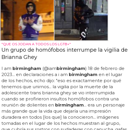
"QUE OS JODAN A TODOS LOS LGTB+"
Un grupo de homófobos interrumpe la vigilia de
Brianna Ghey
I am
birmingham
(@iam
birmingham
) 18 de febrero de
2023... en declaraciones a i am
birmingham
en el lugar
de los hechos, echo dijo: "eso es exactamente por qué
tenemos que unirnos... la vigilia por la muerte de la
adolescente trans brianna ghey se vio interrumpida
cuando se profirieron insultos homófobos contra una
reunión de dolientes en
birmingham
... era un personaje
más grande que la vida que dejaría una impresión
duradera en todos [los que] la conocieron... imágenes
tomadas en el lugar de los hechos muestran al grupo,
que cubría sus rostros con sudaderas con capucha, gafas