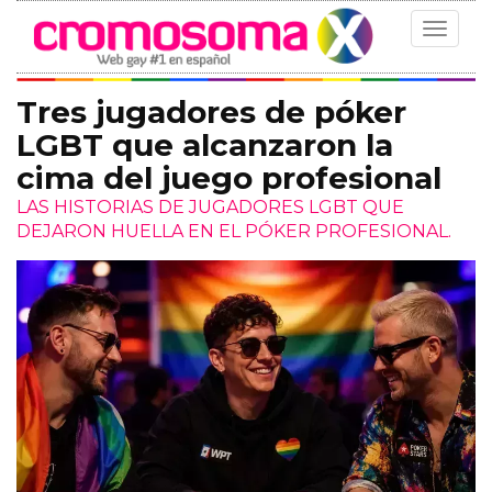
Toggle
navigat
Tres jugadores de póker
LGBT que alcanzaron la
cima del juego profesional
LAS HISTORIAS DE JUGADORES LGBT QUE
DEJARON HUELLA EN EL PÓKER PROFESIONAL.