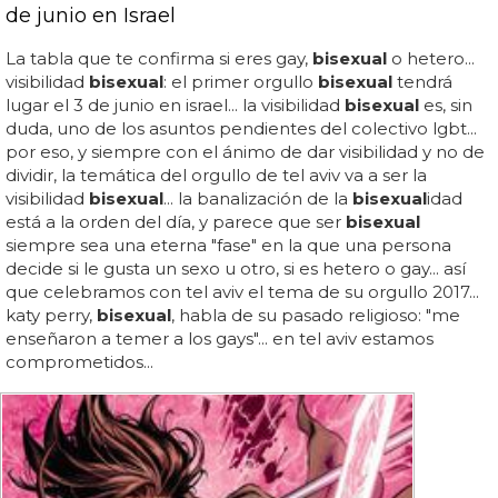
de junio en Israel
La tabla que te confirma si eres gay,
bisexual
o hetero...
visibilidad
bisexual
: el primer orgullo
bisexual
tendrá
lugar el 3 de junio en israel... la visibilidad
bisexual
es, sin
duda, uno de los asuntos pendientes del colectivo lgbt...
por eso, y siempre con el ánimo de dar visibilidad y no de
dividir, la temática del orgullo de tel aviv va a ser la
visibilidad
bisexual
... la banalización de la
bisexual
idad
está a la orden del día, y parece que ser
bisexual
siempre sea una eterna "fase" en la que una persona
decide si le gusta un sexo u otro, si es hetero o gay... así
que celebramos con tel aviv el tema de su orgullo 2017...
katy perry,
bisexual
, habla de su pasado religioso: "me
enseñaron a temer a los gays"... en tel aviv estamos
comprometidos...