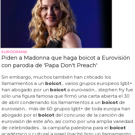
EURODRAMA
Piden a Madonna que haga boicot a Eurovisión
con parodia de 'Papa Don't Preach'
Sin embargo, muchos también han criticado los
llamamientos a un
boicot
... varios grupos europeos lgbt+
han abogado por un
boicot
a eurovisión... stephen fry fue
sólo una figura famosa que firmó una carta abierta el 30
de abril condenando los llamamientos a un
boicot
de
eurovisión... más de 60 grupos lgbt+ de toda europa han
abogado por el
boicot
del concurso de la canción de
eurovisión de este año, así como por una amplia variedad
de celebridades... la campaña palestina para el
boicot
académico y cultural a israel (pacbi) hizo un llamamiento