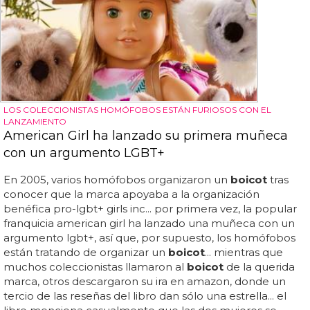
LOS COLECCIONISTAS HOMÓFOBOS ESTÁN FURIOSOS CON EL
LANZAMIENTO
American Girl ha lanzado su primera muñeca
con un argumento LGBT+
En 2005, varios homófobos organizaron un
boicot
tras
conocer que la marca apoyaba a la organización
benéfica pro-lgbt+ girls inc... por primera vez, la popular
franquicia american girl ha lanzado una muñeca con un
argumento lgbt+, así que, por supuesto, los homófobos
están tratando de organizar un
boicot
... mientras que
muchos coleccionistas llamaron al
boicot
de la querida
marca, otros descargaron su ira en amazon, donde un
tercio de las reseñas del libro dan sólo una estrella... el