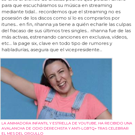
para que escucháramos su música en streaming
mediante tidal... recordemos que el streaming no es
posesión de los discos como sí lo es comprarlos por
itunes... en fin, rihanna ya tiene a quién echarle las culpas
del fracaso de sus últimos tres singles... rihanna fue de las
más activas, estrenando canciones en exclusiva, vídeos,
etc... la page six, clave en todo tipo de rumores y
habladurías, asegura que el vicepresidente...
LA ANIMADORA INFANTIL Y ESTRELLA DE YOUTUBE, HA RECIBIDO UNA
AVALANCHA DE ODIO DERECHISTA Y ANTI-LGBTQ+ TRAS CELEBRAR
EL MES DEL ORGULLO