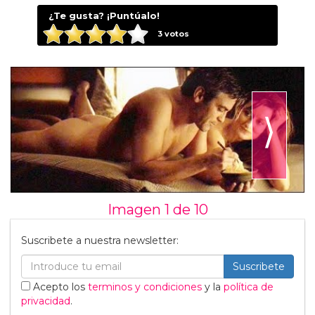
¿Te gusta? ¡Puntúalo!
3
votos
⟩
Imagen 1 de
10
Suscribete a nuestra newsletter:
Suscribete
Acepto los
terminos y condiciones
y la
política de
privacidad
.