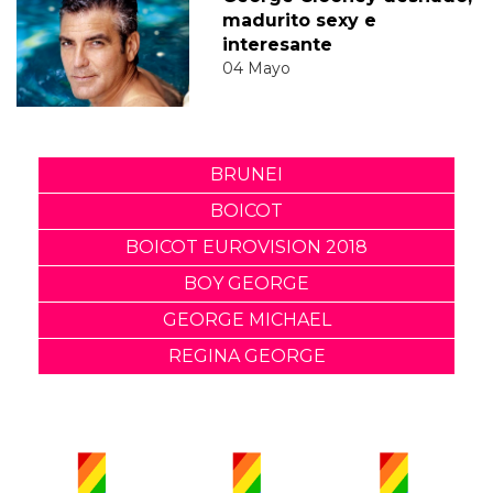
madurito sexy e
interesante
04 Mayo
BRUNEI
BOICOT
BOICOT EUROVISION 2018
BOY GEORGE
GEORGE MICHAEL
REGINA GEORGE