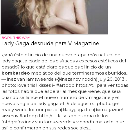
BORN THIS WAY
Lady Gaga desnuda para V Magazine
¿será éste el inicio de una nueva etapa más natural de
lady gaga, alejada de los disfraces y excesos estéticos del
pasado? lo que está claro es que es el inicio de un
bombardeo
mediático del que terminaremos aburridos...
— inez van lamsweerde (@inezandvinoodh) july 20, 2013...
photo: love this ! kisses iv #artpop https://t... para ver todas
las fotos habrá que esperar al mes que viene, que será
cuando se lance el nuevo número de v magazine y el
nuevo single de lady gaga el 19 de agosto... photo: get
ready world for our pics of @ladygaga for @vmagazine!
kisses iv #artpop http://t... la sesión es obra de los
fotógrafos inez van lamsweerde y vinoodh matadin, que
así lo confirmaron en sus redes sociales...