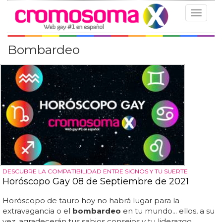
Toggle
navigat
Bombardeo
DESCUBRE LA COMPATIBILIDAD ENTRE SIGNOS Y TU SUERTE
Horóscopo Gay 08 de Septiembre de 2021
Horóscopo de tauro hoy no habrá lugar para la
extravagancia o el
bombardeo
en tu mundo... ellos, a su
vez, agradecerán tus sabios consejos y tu liderazgo...