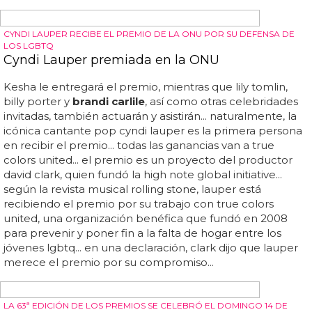
NUMEROSOS ARTISTAS LGTB+ ESTÁN NOMINADOS
Los Grammy 2023 empiezan a parecerse a un
desfile del Orgullo
brandi carlile
(@
brandi
carlile
) 25 de enero de 2023... la
legendaria artista folk lesbiana
brandi carlile
volverá al
escenario de los grammy por segundo año consecutivo...
carlile
fue la mujer más nominada en los premios
grammy 2019, llevándose a casa tres galardones a mejor
álbum de americana, mejor canción de raíces
americanas y mejor interpretación de raíces americanas...
parece que será una gran noche gay para recordar... la
pareja se subirá al escenario de los grammy para
interpretar el éxito sísmico, y prometen una excelencia
queer desenfrenada... ver esta publicación en instagram...
aunque la intérprete de "about damn time" se abstiene
de etiquetar su propia sexualidad, lizzo siempre...