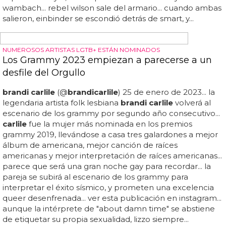
enloqueció a las lesbianas...
brandi carlile
con bonnie raitt
y joni mitchell en los grammy 2022 (vía instagram)... en los
grammy de este año,
brandi carlile
interpretó "right on
time" y los gays enloquecieron... chanté adams y abbi
jacobson en una liga propia (prime video)... sobre la
representación de esta relación, leslie dijo a tagg: "me
pareció muy fuerte ver a dos mujeres negras
enamoradas... internet también enloqueció, y alguien en
twitter sugirió que gillian anderson interpretara a la
esposa de doyle, la campeona de fútbol abby
wambach... rebel wilson sale del armario... cuando ambas
salieron, einbinder se escondió detrás de smart, y...