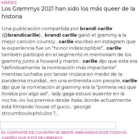
CYNDI LAUPER RECIBE EL PREMIO DE LA ONU POR SU DEFENSA DE
LOS LGBTQ
Cyndi Lauper premiada en la ONU
Kesha le entregará el premio, mientras que lily tomlin,
billy porter y
brandi carlile
, así como otras celebridades
invitadas, también actuarán y asistirán... naturalmente, la
icónica cantante pop cyndi lauper es la primera persona
en recibir el premio... todas las ganancias van a true
colors united... el premio es un proyecto del productor
david clark, quien fundó la high note global initiative...
según la revista musical rolling stone, lauper está
recibiendo el premio por su trabajo con true colors
united, una organización benéfica que fundó en 2008
para prevenir y poner fin a la falta de hogar entre los