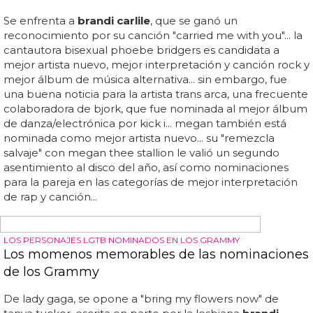
también participó en el segmento in memoriam de los
grammy junto a howard y martin...
carlile
dijo que esta era
"definitivamente la nominación más impactante"
mientras luchaba por lanzar música en medio de la
pandemia mundial... en una entrevista con people,
carlile
dijo que la nominación al grammy era la "primera vez que
lloraba por algo así"... lady gaga estuvo ausente en la
noche, vio los premios desde italia, donde actualmente
está filmando house of gucci... george
stroumboulophòulos ?...