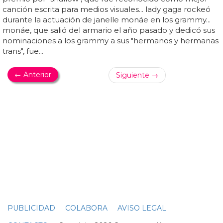
sons... para la mejor interpretación rap/sung, está junto a
dj khaled, nipsey hussle y john legend, lil baby y gunna,
mustard y roddy ricch, y young thug, j... nas x también está
nominado en las categorías más importantes de la
noche, incluyendo mejor nuevo artista, disco del año y
álbum del año... otras canciones en la categoría son "bad
guy" de billie eilish, "hard place" de h... "this land" de gary
clark jr... anunciada ayer, la lista de nominados para "la
noche más grande de la música"...
GRAMMY 2019
Janelle Monáe dedica nominaciones a los