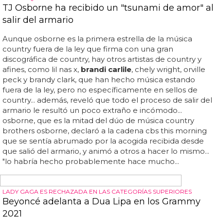
jóvenes lgbtq... en una declaración, clark dijo que lauper
merece el premio por su compromiso...
LA 63ª EDICIÓN DE LOS PREMIOS SE CELEBRÓ EL DOMINGO 14 DE
MARZO
Los Grammys 2021 han sido los más queer de la
historia
Una publicación compartida por
brandi carlile
(@
brandi
carlile
)...
brandi carlile
ganó el grammy a la
mejor canción country...
carlile
escribió en instagram que
la experiencia fue un "honor indescriptible"...
carlile