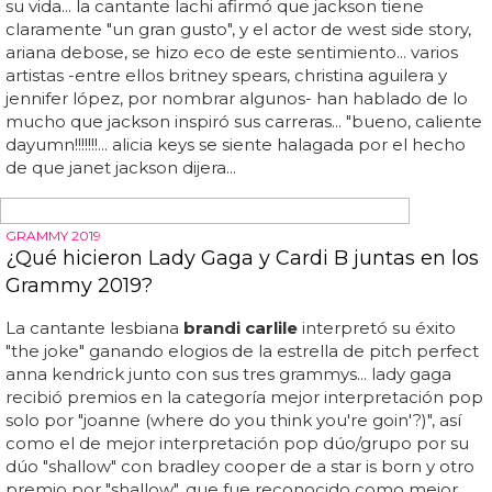
para la pareja en las categorías de mejor interpretación
de rap y canción...
LOS PERSONAJES LGTB NOMINADOS EN LOS GRAMMY
Los momenos memorables de las nominaciones
de los Grammy
De lady gaga, se opone a "bring my flowers now" de
tanya tucker, escrita en parte por la lesbiana
brandi
carlile
... mejor álbum de teatro musical... "this land" de
karen o y danger mouse "woman" y "too bad" de rival