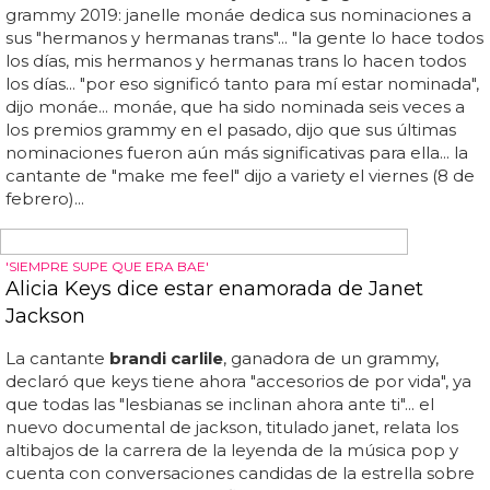
LADY GAGA ES RECHAZADA EN LAS CATEGORÍAS SUPERIORES
Beyoncé adelanta a Dua Lipa en los Grammy
2021
Se enfrenta a
brandi carlile
, que se ganó un
reconocimiento por su canción "carried me with you"... la
cantautora bisexual phoebe bridgers es candidata a
mejor artista nuevo, mejor interpretación y canción rock y
mejor álbum de música alternativa... sin embargo, fue
una buena noticia para la artista trans arca, una frecuente
colaboradora de bjork, que fue nominada al mejor álbum
de danza/electrónica por kick i... megan también está
nominada como mejor artista nuevo... su "remezcla
salvaje" con megan thee stallion le valió un segundo
asentimiento al disco del año, así como nominaciones