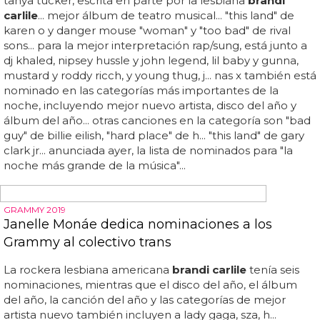
EL CANTANTE DE COUNTRY SE SIENTE ABRUMADO POR TODO EL
CARIÑO QUE ESTÁ RECIBIENDO
TJ Osborne ha recibido un "tsunami de amor" al
salir del armario
Aunque osborne es la primera estrella de la música
country fuera de la ley que firma con una gran
discográfica de country, hay otros artistas de country y
afines, como lil nas x,
brandi carlile
, chely wright, orville
peck y brandy clark, que han hecho música estando
fuera de la ley, pero no específicamente en sellos de
country... además, reveló que todo el proceso de salir del
armario le resultó un poco extraño e incómodo...
osborne, que es la mitad del dúo de música country
brothers osborne, declaró a la cadena cbs this morning
que se sentía abrumado por la acogida recibida desde
que salió del armario, y animó a otros a hacer lo mismo...
"lo habría hecho probablemente hace mucho...