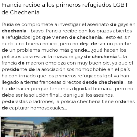
Francia recibe a los primeros refugiados LGBT
de Chechenia
Rusia se compromete a investigar el asesinato
de
gays en
chechenia
... bravo: francia recibe con los brazos abiertos
a refugiados lgbt que vienen
de chechenia
... esto es, sin
duda, una buena noticia, pero no
de
ja
de
ser un parche
de
un problema mucho más gran
de
... ¿qué hacen los
políticos para evitar la masacre gay
de chechenia
?... la
francia
de
macron empieza con muy buen pie, ya que el
presi
de
nte
de
la asociación sos homophobie en el país
ha confirmado que los primeros refugiados lgbt ya han
llegado a tierras francesas directos
de
s
de chechenia
... se
ha
de
hacer porque tenemos dignidad humana, pero no
de
be ser la solución final... dan igual los asesinos,
pe
de
rastas o ladrones, la policía chechena tiene ór
de
nes
de
capturar homosexuales...