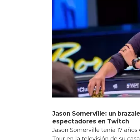
Jason Somerville: un brazale
espectadores en Twitch
Jason Somerville tenía 17 años
Tour en la televisión de su cas