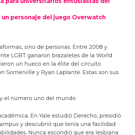
 para universitarios entusiastas del
 un personaje del juego Overwatch
taformas, sino de personas. Entre 2008 y
ente LGBT ganaron brazaletes de la World
ieron un hueco en la élite del circuito
on Somerville y Ryan Laplante. Estas son sus
s y el número uno del mundo
a académica. En Yale estudió Derecho, presidió
 campus y descubrió que tenía una facilidad
abilidades. Nunca escondió que era lesbiana.