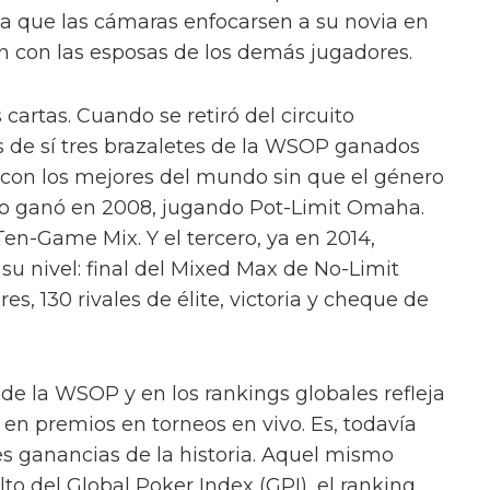
gía que las cámaras enfocarsen a su novia en
n con las esposas de los demás jugadores.
cartas. Cuando se retiró del circuito
as de sí tres brazaletes de la WSOP ganados
con los mejores del mundo sin que el género
 lo ganó en 2008, jugando Pot-Limit Omaha.
en-Game Mix. Y el tercero, ya en 2014,
u nivel: final del Mixed Max de No-Limit
s, 130 rivales de élite, victoria y cheque de
 de la WSOP y en los rankings globales refleja
 en premios en torneos en vivo. Es, todavía
es ganancias de la historia. Aquel mismo
lto del Global Poker Index (GPI), el ranking