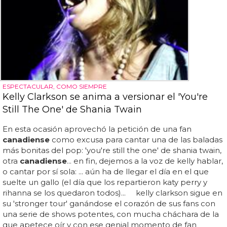
ESPECTACULAR, COMO SIEMPRE
Kelly Clarkson se anima a versionar el 'You're
Still The One' de Shania Twain
En esta ocasión aprovechó la petición de una fan
canadiense
como excusa para cantar una de las baladas
más bonitas del pop: 'you're still the one' de shania twain,
otra
canadiense
... en fin, dejemos a la voz de kelly hablar,
o cantar por sí sola: ... aún ha de llegar el día en el que
suelte un gallo (el día que los repartieron katy perry y
rihanna se los quedaron todos)... kelly clarkson sigue en
su 'stronger tour' ganándose el corazón de sus fans con
una serie de shows potentes, con mucha cháchara de la
que apetece oír y con ese genial momento de fan