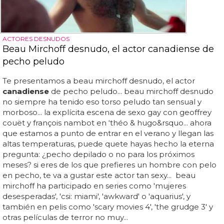
ACTORES DESNUDOS
Beau Mirchoff desnudo, el actor canadiense de
pecho peludo
Te presentamos a beau mirchoff desnudo, el actor
canadiense
de pecho peludo... beau mirchoff desnudo
no siempre ha tenido eso torso peludo tan sensual y
morboso... la explícita escena de sexo gay con geoffrey
couët y françois nambot en ‘théo & hugo&rsquo... ahora
que estamos a punto de entrar en el verano y llegan las
altas temperaturas, puede quete hayas hecho la eterna
pregunta: ¿pecho depilado o no para los próximos
meses? si eres de los que prefieres un hombre con pelo
en pecho, te va a gustar este actor tan sexy... beau
mirchoff ha participado en series como 'mujeres
desesperadas', 'csi: miami', 'awkward' o 'aquarius', y
también en pelis como 'scary movies 4', 'the grudge 3' y
otras películas de terror no muy...