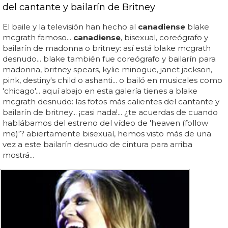
del cantante y bailarín de Britney
El baile y la televisión han hecho al
canadiense
blake
mcgrath famoso...
canadiense
, bisexual, coreógrafo y
bailarín de madonna o britney: así está blake mcgrath
desnudo... blake también fue coreógrafo y bailarín para
madonna, britney spears, kylie minogue, janet jackson,
pink, destiny's child o ashanti... o bailó en musicales como
'chicago'... aquí abajo en esta galería tienes a blake
mcgrath desnudo: las fotos más calientes del cantante y
bailarín de britney... ¡casi nada!... ¿te acuerdas de cuando
hablábamos del estreno del vídeo de 'heaven (follow
me)'? abiertamente bisexual, hemos visto más de una
vez a este bailarín desnudo de cintura para arriba
mostrá...