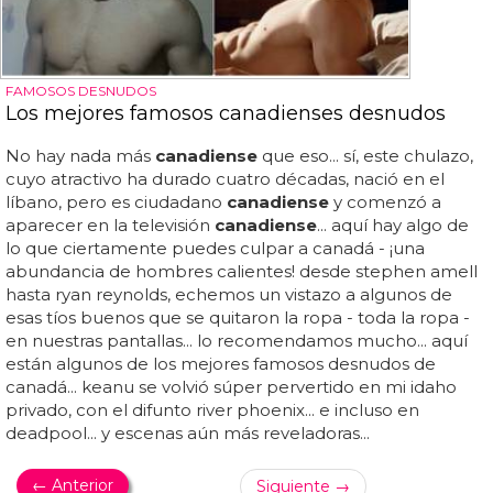
FAMOSOS DESNUDOS
Los mejores famosos canadienses desnudos
No hay nada más
canadiense
que eso... sí, este chulazo,
cuyo atractivo ha durado cuatro décadas, nació en el
líbano, pero es ciudadano
canadiense
y comenzó a
aparecer en la televisión
canadiense
... aquí hay algo de
lo que ciertamente puedes culpar a canadá - ¡una
abundancia de hombres calientes! desde stephen amell
hasta ryan reynolds, echemos un vistazo a algunos de
esas tíos buenos que se quitaron la ropa - toda la ropa -
en nuestras pantallas... lo recomendamos mucho... aquí
están algunos de los mejores famosos desnudos de
canadá... keanu se volvió súper pervertido en mi idaho
privado, con el difunto river phoenix... e incluso en
deadpool... y escenas aún más reveladoras...
← Anterior
Siguiente →