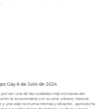
.
po Gay 6 de Julio de 2024
por ser una de las ciudades más inclusivas del
rlín te sorprenderá con su arte urbano, historia
e y una vida nocturna intensa y vibrante... aprovecha
rer sus calles llenas de historia y cultura, y no te