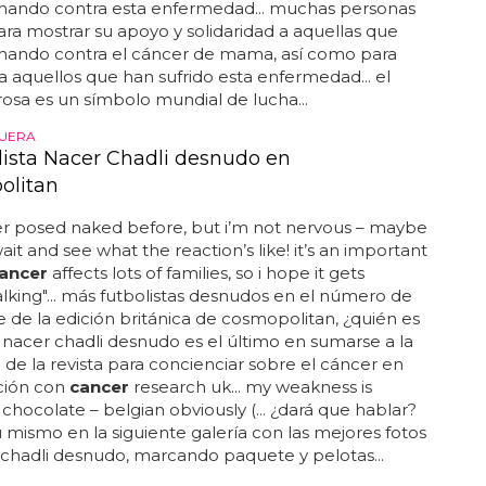
chando contra esta enfermedad... muchas personas
ara mostrar su apoyo y solidaridad a aquellas que
chando contra el cáncer de mama, así como para
a aquellos que han sufrido esta enfermedad... el
osa es un símbolo mundial de lucha...
FUERA
olista Nacer Chadli desnudo en
olitan
ver posed naked before, but i’m not nervous – maybe
ait and see what the reaction’s like! it’s an important
ancer
affects lots of families, so i hope it gets
lking"... más futbolistas desnudos en el número de
 de la edición británica de cosmopolitan, ¿quién es
 nacer chadli desnudo es el último en sumarse a la
e la revista para concienciar sobre el cáncer en
ción con
cancer
research uk... my weakness is
y chocolate – belgian obviously (... ¿dará que hablar?
ú mismo en la siguiente galería con las mejores fotos
chadli desnudo, marcando paquete y pelotas...