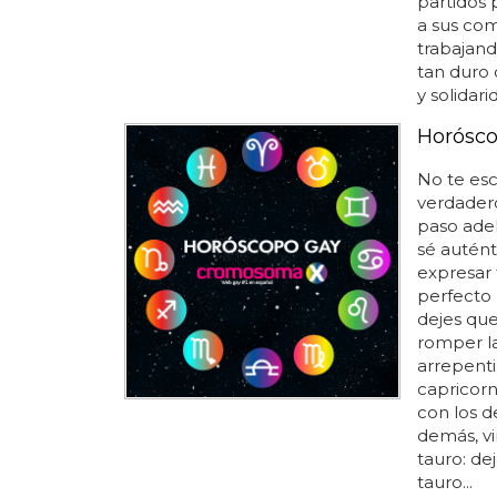
partidos 
a sus com
trabajand
tan duro 
y solidari
Horósco
No te esc
verdadero
paso adel
sé autént
expresar 
perfecto p
dejes que
romper la
arrepenti
capricorn
con los d
demás, vir
tauro: de
tauro...