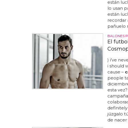
están lu
lo usan p
están lu
recordar 
pañuelo r
BALONES 
El futb
Cosmop
) i’ve ne
i should w
cause –
c
people ta
diciembre
esta vez?
campaña d
colabora
definitel
júzgalo t
de nacer 