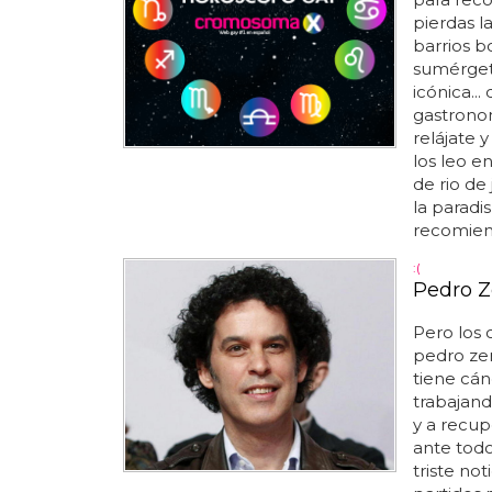
pierdas l
barrios b
sumérgete
icónica...
gastronom
relájate y
los leo e
de rio de 
la paradi
recomiend
:(
Pedro Z
Pero los 
pedro zer
tiene cánc
trabajand
y a recup
ante todo
triste no