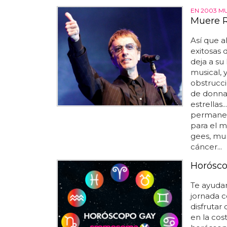
EN 2003 M
Muere R
Así que a
exitosas 
deja a su
musical, 
obstrucci
de donna 
estrellas
permanece
para el 
gees, mur
cáncer...
Horósco
Te ayudar
jornada c
disfrutar
en la cos