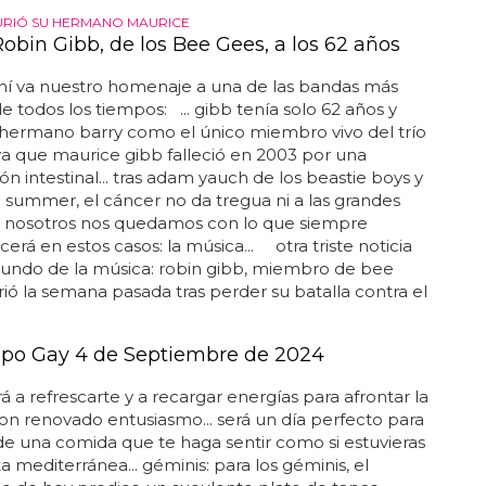
URIÓ SU HERMANO MAURICE
obin Gibb, de los Bee Gees, a los 62 años
hí va nuestro homenaje a una de las bandas más
de todos los tiempos: ... gibb tenía solo 62 años y
 hermano barry como el único miembro vivo del trío
ya que maurice gibb falleció en 2003 por una
ón intestinal... tras adam yauch de los beastie boys y
summer, el cáncer no da tregua ni a las grandes
... nosotros nos quedamos con lo que siempre
rá en estos casos: la música... otra triste noticia
mundo de la música: robin gibb, miembro de bee
ió la semana pasada tras perder su batalla contra el
po Gay 4 de Septiembre de 2024
á a refrescarte y a recargar energías para afrontar la
on renovado entusiasmo... será un día perfecto para
 de una comida que te haga sentir como si estuvieras
ta mediterránea... géminis: para los géminis, el