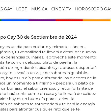
AS GAY
LGBT
MÚSICA
CINE Y TV
HOROSCOPO GA
po Gay 30 de Septiembre de 2024
oy es un día para cuidarte y mimarte, cáncer...
géminis, tu versatilidad te llevará a descubrir nuevos
 experiencias culinarias... aprovecha este momento
tarte con un delicioso plato de paella... la
ón de ingredientes picantes y sabrosos despertará
os y te llevará a un viaje de sabores inigualable...
ro, hoy es un día para disfrutar de los placeres de la
edica un momento a ti mismo y prepara un plato de
a carbonara... el sabor cremoso y reconfortante de
o te hará sentir como en casa y te llenará de calidez
aries: hoy es un buen día para ti, aries... la
ón de sabores te sorprenderá y te dará la energía
itas para afrontar cualquier reto que se te