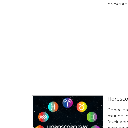
presente..
Horósco
Conocida 
mundo, be
fascinant
para recor