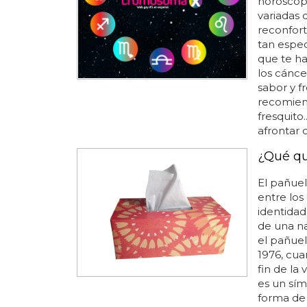
horóscop
variadas 
reconfort
tan espec
que te ha
los cánce
sabor y fr
recomien
fresquito.
afrontar c
¿Qué qu
El pañuel
entre los
identidad
de una na
el pañuel
1976, cua
fin de la 
es un sí
forma de 