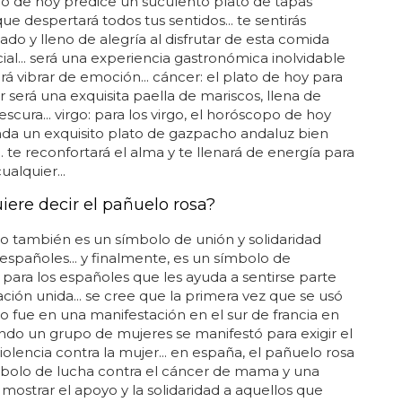
o de hoy predice un suculento plato de tapas
que despertará todos tus sentidos... te sentirás
ado y lleno de alegría al disfrutar de esta comida
ial... será una experiencia gastronómica inolvidable
rá vibrar de emoción... cáncer: el plato de hoy para
r será una exquisita paella de mariscos, llena de
escura... virgo: para los virgo, el horóscopo de hoy
da un exquisito plato de gazpacho andaluz bien
.. te reconfortará el alma y te llenará de energía para
ualquier...
iere decir el pañuelo rosa?
o también es un símbolo de unión y solidaridad
 españoles... y finalmente, es un símbolo de
 para los españoles que les ayuda a sentirse parte
ción unida... se cree que la primera vez que se usó
o fue en una manifestación en el sur de francia en
ndo un grupo de mujeres se manifestó para exigir el
violencia contra la mujer... en españa, el pañuelo rosa
mbolo de lucha contra el cáncer de mama y una
mostrar el apoyo y la solidaridad a aquellos que