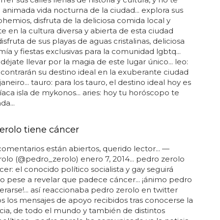
a animada vida nocturna de la ciudad... explora sus
ohemios, disfruta de la deliciosa comida local y
 en la cultura diversa y abierta de esta ciudad
 disfruta de sus playas de aguas cristalinas, deliciosa
ía y fiestas exclusivas para la comunidad lgbtq...
 déjate llevar por la magia de este lugar único... leo:
ncontrarán su destino ideal en la exuberante ciudad
janeiro... tauro: para los tauro, el destino ideal hoy es
síaca isla de mykonos... aries: hoy tu horóscopo te
a...
erolo tiene cáncer
comentarios están abiertos, querido lector... —
olo (@pedro_zerolo) enero 7, 2014... pedro zerolo
er: el conocido político socialista y gay seguirá
o pese a revelar que padece cáncer... ¡ánimo pedro
erarse!... así reaccionaba pedro zerolo en twitter
s los mensajes de apoyo recibidos tras conocerse la
ticia, de todo el mundo y también de distintos