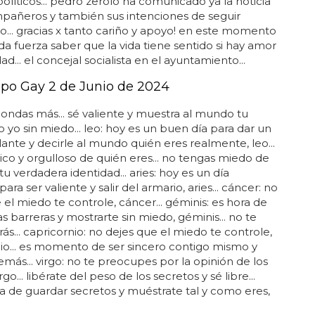
políticos... pedro zerolo ha comunicado ya la noticia
pañeros y también sus intenciones de seguir
o... gracias x tanto cariño y apoyo! en este momento
da fuerza saber que la vida tiene sentido si hay amor
dad... el concejal socialista en el ayuntamiento...
po Gay 2 de Junio de 2024
ondas más... sé valiente y muestra al mundo tu
 yo sin miedo... leo: hoy es un buen día para dar un
ante y decirle al mundo quién eres realmente, leo...
ico y orgulloso de quién eres... no tengas miedo de
tu verdadera identidad... aries: hoy es un día
ara ser valiente y salir del armario, aries... cáncer: no
 el miedo te controle, cáncer... géminis: es hora de
s barreras y mostrarte sin miedo, géminis... no te
rás... capricornio: no dejes que el miedo te controle,
io... es momento de ser sincero contigo mismo y
emás... virgo: no te preocupes por la opinión de los
go... libérate del peso de los secretos y sé libre...
ja de guardar secretos y muéstrate tal y como eres,