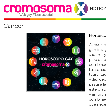
NOTICI
Cancer
Horósco
Cáncer: h
géminis: 
sabores y
para delei
combinaci
tus sentid
tauro: tau
vida... d
pasta a l
este plat
y amor... 
combinaci
que neces