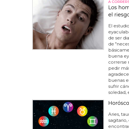
A CORRER
Los ho
el riesg
El estudi
eyaculaba
de ser di
de "neces
básicame
buena eya
correrse 
pedir más
agradecer
buenas ex
sufrir cán
soledad,
Horósco
Aries, tau
sagitario,
encontra