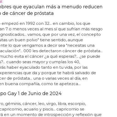
SE
mbres que eyaculan más a menudo reducen
o de cáncer de próstata
o empezó en 1992 con 32... en cambio, los que
n 7 o menos veces al mes sí que sufrían más riesgo
agnosticados... vamos, que por una vez, el concepto
itas un buen polvo" tiene sentido, aunque
nte lo que vengamos a decir sea "necesitas una
culación"... 000 les detectaron cáncer de próstata...
mucho evita el cáncer ¿a qué esperas?... ¿se puede
?... cuando seas mayor y cumplas los 40,
ás haber eyaculado tanto en tu vida, por las
periencias que da y porque te habrá salvado de
cer de próstata... una o varias veces al día, en
 en buena compañía, como te apetezca...
po Gay 1 de Junio de 2024
ro, géminis, cáncer, leo, virgo, libra, escorpio,
 capricornio, acuario y piscis... capricornio se
rá en un momento de introspección y reflexión que