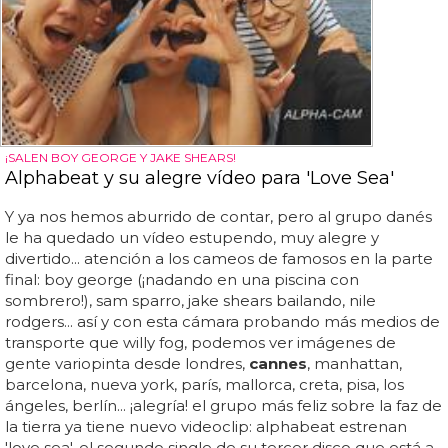
¡SALEN BOY GEORGE Y JAKE SHEARS!
Alphabeat y su alegre vídeo para 'Love Sea'
Y ya nos hemos aburrido de contar, pero al grupo danés
le ha quedado un vídeo estupendo, muy alegre y
divertido... atención a los cameos de famosos en la parte
final: boy george (¡nadando en una piscina con
sombrero!), sam sparro, jake shears bailando, nile
rodgers... así y con esta cámara probando más medios de
transporte que willy fog, podemos ver imágenes de
gente variopinta desde londres,
cannes
, manhattan,
barcelona, nueva york, parís, mallorca, creta, pisa, los
ángeles, berlín... ¡alegría! el grupo más feliz sobre la faz de
la tierra ya tiene nuevo videoclip: alphabeat estrenan
'love sea', el segundo single de su tercer disco que está a