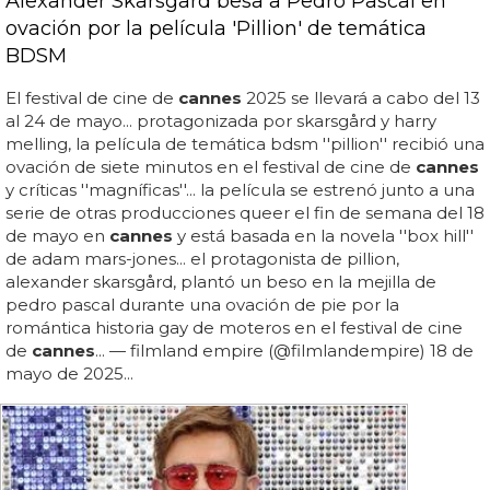
Alexander Skarsgård besa a Pedro Pascal en
ovación por la película 'Pillion' de temática
BDSM
El festival de cine de
cannes
2025 se llevará a cabo del 13
al 24 de mayo... protagonizada por skarsgård y harry
melling, la película de temática bdsm ''pillion'' recibió una
ovación de siete minutos en el festival de cine de
cannes
y críticas ''magníficas''... la película se estrenó junto a una
serie de otras producciones queer el fin de semana del 18
de mayo en
cannes
y está basada en la novela ''box hill''
de adam mars-jones... el protagonista de pillion,
alexander skarsgård, plantó un beso en la mejilla de
pedro pascal durante una ovación de pie por la
romántica historia gay de moteros en el festival de cine
de
cannes
... — filmland empire (@filmlandempire) 18 de
mayo de 2025...