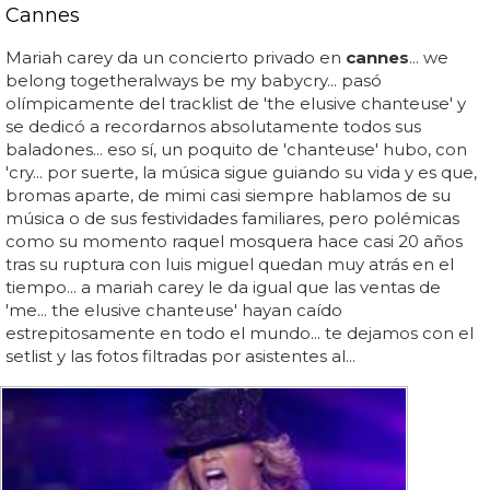
Cannes
Mariah carey da un concierto privado en
cannes
... we
belong togetheralways be my babycry... pasó
olímpicamente del tracklist de 'the elusive chanteuse' y
se dedicó a recordarnos absolutamente todos sus
baladones... eso sí, un poquito de 'chanteuse' hubo, con
'cry... por suerte, la música sigue guiando su vida y es que,
bromas aparte, de mimi casi siempre hablamos de su
música o de sus festividades familiares, pero polémicas
como su momento raquel mosquera hace casi 20 años
tras su ruptura con luis miguel quedan muy atrás en el
tiempo... a mariah carey le da igual que las ventas de
'me... the elusive chanteuse' hayan caído
estrepitosamente en todo el mundo... te dejamos con el
setlist y las fotos filtradas por asistentes al...