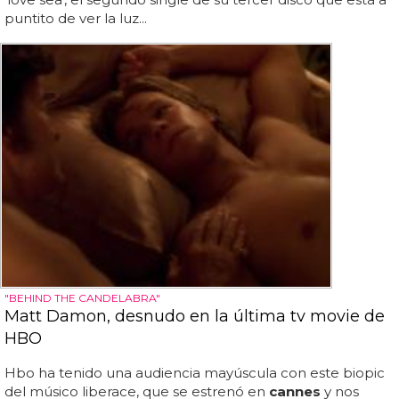
puntito de ver la luz...
"BEHIND THE CANDELABRA"
Matt Damon, desnudo en la última tv movie de
HBO
Hbo ha tenido una audiencia mayúscula con este biopic
del músico liberace, que se estrenó en
cannes
y nos