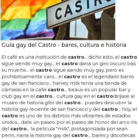
Guía gay del Castro - bares, cultura e historia
El café es una institución de
castro
... dicho esto, el
castro
sigue siendo muy gay... el
castro
daría un giro oscuro tras
su muerte... el
castro
sigue siendo muy gay, pero es
prohibitivamente caro... el
castro
es el legendario barrio
gay de san francisco... harvey milk tenía una tienda de
cámaras en la calle
castro
... beaux es un popular bar y
club gay en el
castro
... cultura gay en el
castro
diríjase al
museo de historia glbt del
castro
... puedes descubrir la
historia gay reciente de san francisco y del
castro
... hoy, el
castro
es uno de los distritos más vibrantes de estados
unidos... date un paseo por el paseo de honor del arco iris
del
castro
... la película "milk", protagonizada por sean
penn, narra la historia gay del
castro
... bares y discotecas