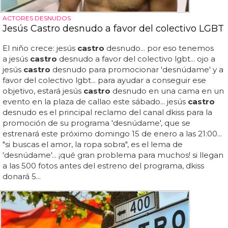
ACTORES DESNUDOS
Jesús Castro desnudo a favor del colectivo LGBT
El niño crece: jesús
castro
desnudo... por eso tenemos
a jesús
castro
desnudo a favor del colectivo lgbt... ojo a
jesús
castro
desnudo para promocionar 'desnúdame' y a
favor del colectivo lgbt... para ayudar a conseguir ese
objetivo, estará jesús
castro
desnudo en una cama en un
evento en la plaza de callao este sábado... jesús
castro
desnudo es el principal reclamo del canal dkiss para la
promoción de su programa 'desnúdame', que se
estrenará este próximo domingo 15 de enero a las 21:00...
"si buscas el amor, la ropa sobra", es el lema de
'desnúdame'... ¡qué gran problema para muchos! si llegan
a las 500 fotos antes del estreno del programa, dkiss
donará 5...